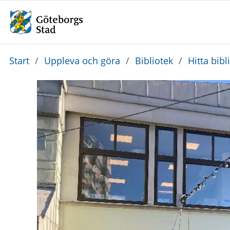
Du
Start
/
Uppleva och göra
/
Bibliotek
/
Hitta bibl
är
här: