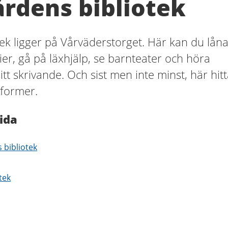
rdens bibliotek
ek ligger på Vårväderstorget. Här kan du lån
r, gå på läxhjälp, se barnteater och höra
itt skrivande. Och sist men inte minst, här hit
s former.
ida
 bibliotek
tek