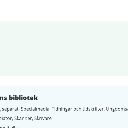
s bibliotek
 separat
Specialmedia
Tidningar och tidskrifter
Ungdomsa
piator
Skanner
Skrivare
pelhylla