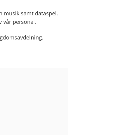
ch musik samt dataspel.
v vår personal.
ungdomsavdelning.