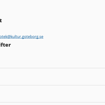
t
iotek@
kultur.goteborg.se
fter