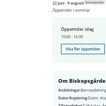
22
Sommartider
22 juni - 9 augusti
juni
Öppettider i sommar
2026
till
9
Öppettider idag
augusti
2026
10:00
-
16:00
Visa fler öppettider
Om Biskopsgården
Avdelningar
Barnavdelning
Dator/kopiering
Dator
Ko
Tillgänglighet
Talböcker
Äp