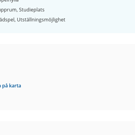
upprum
Studieplats
ädspel
Utställningsmöjlighet
a på karta