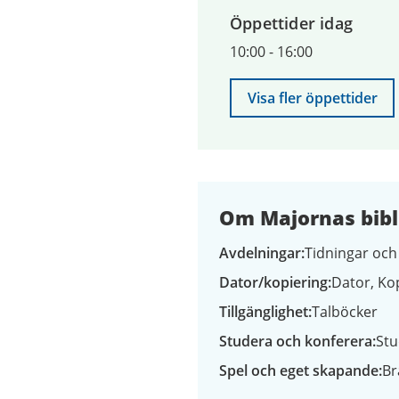
9
Öppettider idag
augusti
2026
10:00
-
16:00
Visa fler öppettider
Om Majornas bibl
Avdelningar
Tidningar och 
Dator/kopiering
Dator
Ko
Tillgänglighet
Talböcker
Studera och konferera
Stu
Spel och eget skapande
Br