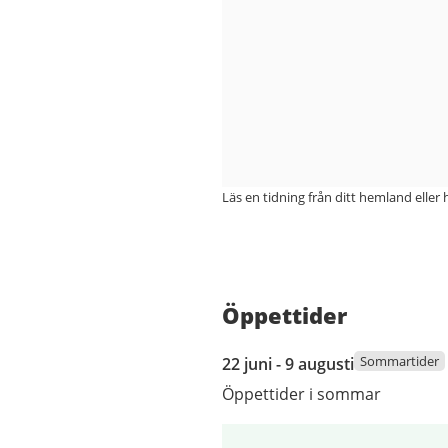
Läs en tidning från ditt hemland eller
Öppettider
22
Sommartider
22 juni - 9 augusti
juni
Öppettider i sommar
2026
till