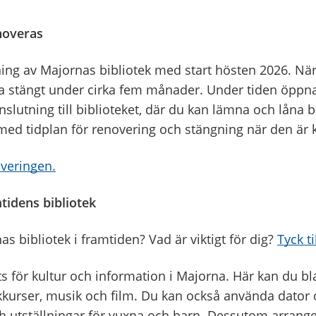
noveras
ing av Majornas bibliotek med start hösten 2026. När
a stängt under cirka fem månader. Under tiden öppnar v
anslutning till biblioteket, där du kan lämna och låna
ed tidplan för renovering och stängning när den är k
veringen.
tidens bibliotek
s bibliotek i framtiden? Vad är viktigt för dig?
Tyck ti
ts för kultur och information i Majorna. Här kan du b
åkkurser, musik och film. Du kan också använda dator o
 utställningar för vuxna och barn. Dessutom arrange