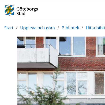
Du
Start
/
Uppleva och göra
/
Bibliotek
/
Hitta bibl
är
här: