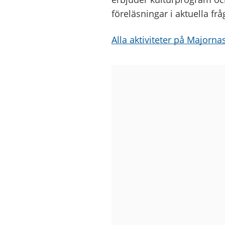
föreläsningar i aktuella frå
Alla aktiviteter på Majornas
Bilder
från
Majornas
bibliotek