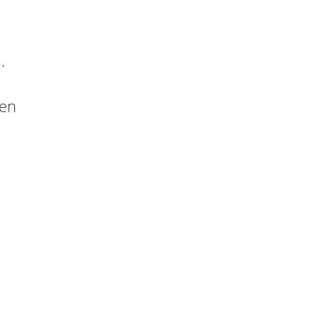
.
 en