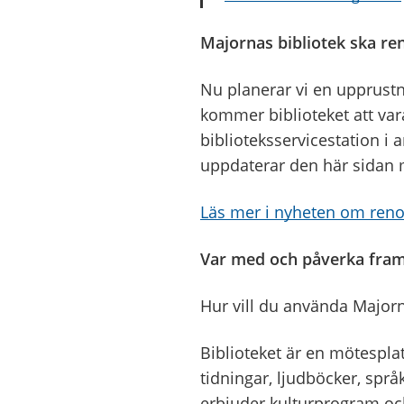
Majornas bibliotek ska re
Nu planerar vi en upprustn
kommer biblioteket att var
biblioteksservicestation i 
uppdaterar den här sidan m
Läs mer i nyheten om reno
Var med och påverka fram
Hur vill du använda Majorna
Biblioteket är en mötespla
tidningar, ljudböcker, spr
erbjuder kulturprogram och