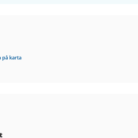
a på karta
t