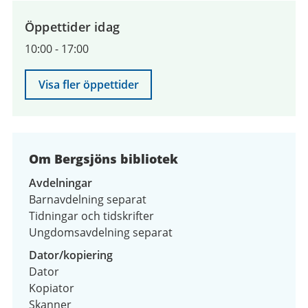
till
9
Öppettider idag
augusti
10:00
-
17:00
2026
Visa fler öppettider
Om Bergsjöns bibliotek
Avdelningar
Barnavdelning separat
Tidningar och tidskrifter
Ungdomsavdelning separat
Dator/kopiering
Dator
Kopiator
Skanner