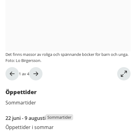
Bergsjöns
bibliotek
Det finns massor av roliga och spännande böcker för barn och unga.
Foto: Lo Birgersson.
Bild
1
av
4
1
av
Öppettider
4
Sommartider
22
Sommartider
22 juni - 9 augusti
juni
Öppettider i sommar
2026