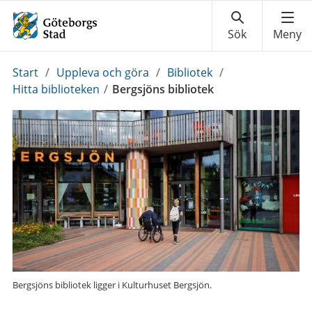
Du
Start
/
Uppleva och göra
/
Bibliotek
/
är
Hitta biblioteken
/
Bergsjöns bibliotek
här:
Bergsjöns bibliotek ligger i Kulturhuset Bergsjön.