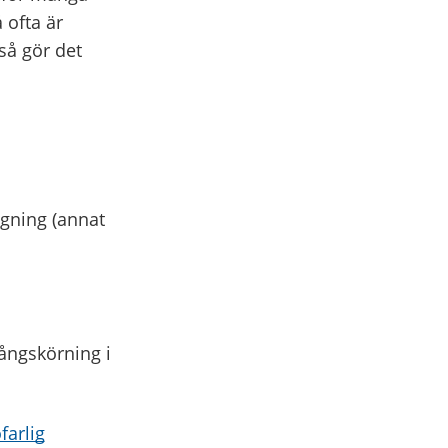
 ofta är
så gör det
ggning (annat
gångskörning i
farlig