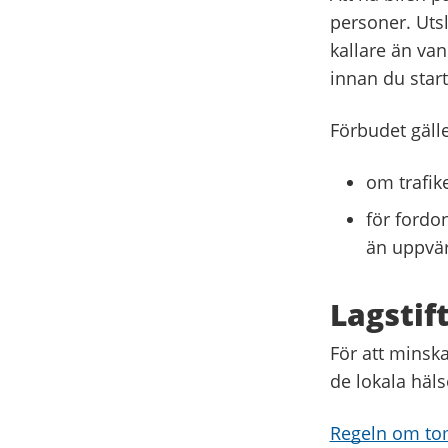
personer. Utsl
kallare än van
innan du start
Förbudet gälle
om trafik
för fordo
än uppvär
Lagstif
För att minska
de lokala häls
Regeln om tom