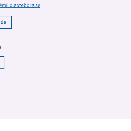
@miljo.goteborg.se
nde
3