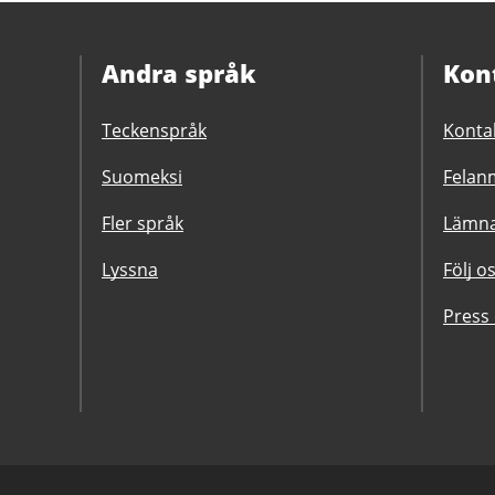
Andra språk
Kon
Teckenspråk
Konta
Suomeksi
Felanm
Fler språk
Lämna
Lyssna
Följ o
Press