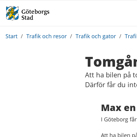
Du
Start
/
Trafik och resor
/
Trafik och gator
/
Traf
är
här:
Tomgån
Att ha bilen på
Därför får du in
Max en
I Göteborg få
Att ha bilen 