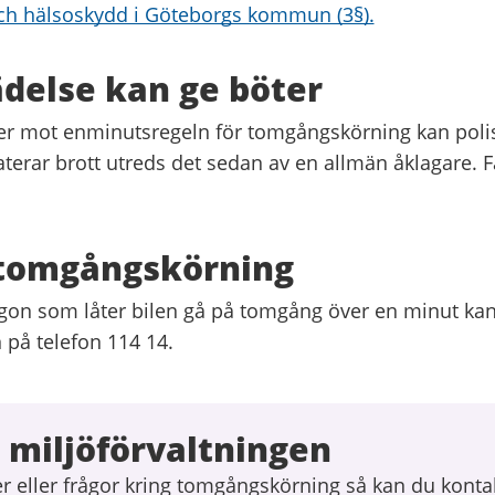
ch hälsoskydd i Göteborgs kommun (3§).
delse kan ge böter
er mot enminutsregeln för tomgångskörning kan pol
aterar brott utreds det sedan av en allmän åklagare.
tomgångskörning
on som låter bilen gå på tomgång över en minut ka
n på telefon 114 14.
 miljöförvaltningen
r eller frågor kring tomgångskörning så kan du konta