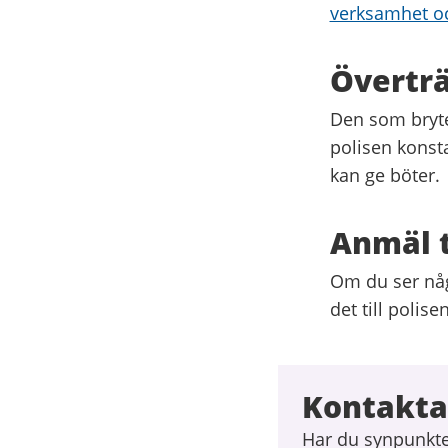
verksamhet o
Överträ
Den som bryt
polisen konst
kan ge böter.
Anmäl 
Om du ser någ
det till polise
Kontakta
Har du synpunkte