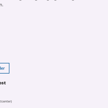
n.
der
ost
tcenter)