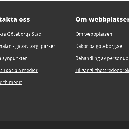
takta oss
Om webbplatse
kta Göteborgs Stad
Om webbplatsen
älan - gator, torg, parker
Kakor på goteborg.se
 synpunkter
Behandling av personupp
ss i sociala medier
Tillgänglighetsredogörel
 och media