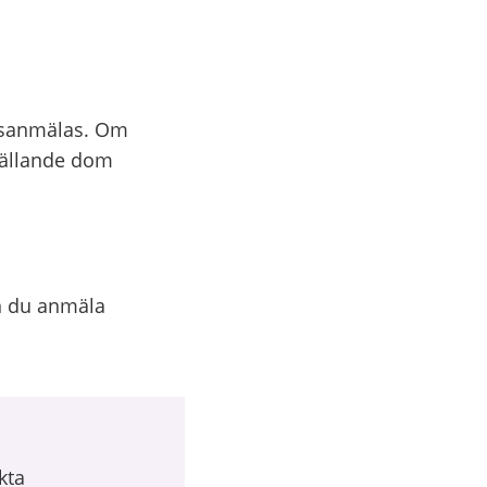
isanmälas. Om
 Fällande dom
n du anmäla
kta