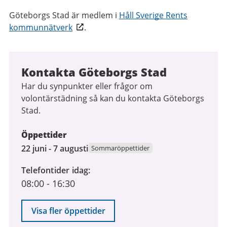
Göteborgs Stad är medlem i
Håll Sverige Rents
kommunnätverk
.
Kontakta Göteborgs Stad
Har du synpunkter eller frågor om
volontärstädning så kan du kontakta Göteborgs
Stad.
Öppettider
22
22 juni - 7 augusti
Sommaröppettider
juni
Telefontider idag
2026
08:00
-
16:30
till
7
augusti
Visa fler öppettider
2026