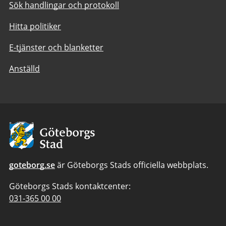
Sök handlingar och protokoll
Hitta politiker
E-tjänster och blanketter
Anställd
Avsändare:
Göteborgs
Stad
goteborg.se
är Göteborgs Stads officiella webbplats.
Göteborgs Stads kontaktcenter:
Telefonnummer
031-365 00 00
till
Göteborgs