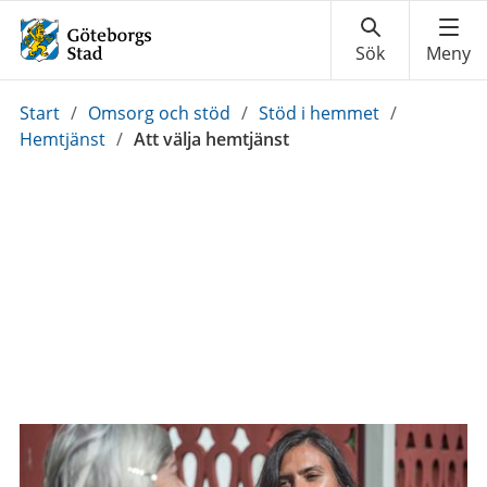
Du
Start
/
Omsorg och stöd
/
Stöd i hemmet
/
är
Hemtjänst
/
Att välja hemtjänst
här: