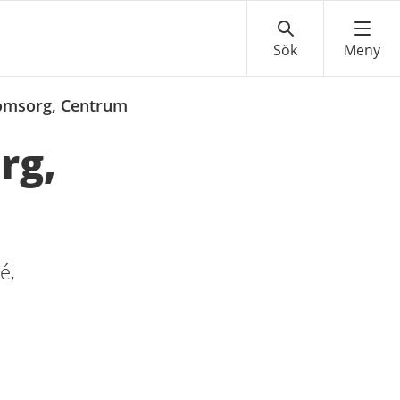
eomsorg, Centrum
rg,
é,