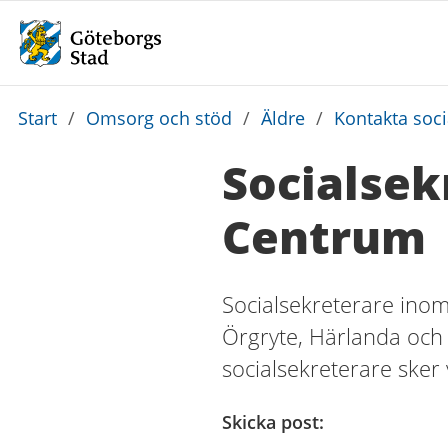
Du
Start
/
Omsorg och stöd
/
Äldre
/
Kontakta soc
är
Socialsek
här:
Centrum
Socialsekreterare inom
Örgryte, Härlanda och 
socialsekreterare sker v
Skicka post: