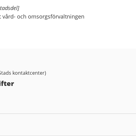
stadsdel]
t vård- och omsorgsförvaltningen
tads kontaktcenter)
fter