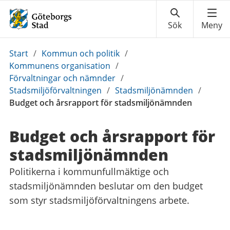
Du
Start
/
Kommun och politik
/
är
Kommunens organisation
/
här:
Förvaltningar och nämnder
/
Stadsmiljöförvaltningen
/
Stadsmiljönämnden
/
Budget och årsrapport för stadsmiljönämnden
Budget och årsrapport för
stadsmiljönämnden
Politikerna i kommunfullmäktige och
stadsmiljönämnden beslutar om den budget
som styr stadsmiljöförvaltningens arbete.