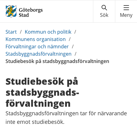
Du
Start
/
Kommun och politik
/
är
Kommunens organisation
/
här:
Förvaltningar och nämnder
/
Stadsbyggnadsförvaltningen
/
Studiebesök på stadsbyggnadsförvaltningen
Studiebesök på
stadsbyggnads­
förvaltningen
Stadsbyggnadsförvaltningen tar för närvarande
inte emot studiebesök.