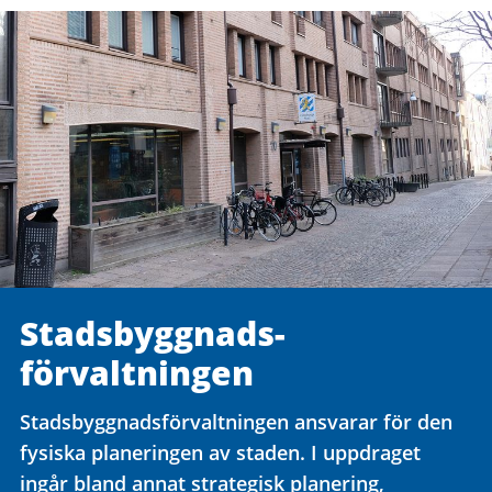
Stadsbyggnads­
förvaltningen
Stadsbyggnadsförvaltningen ansvarar för den
fysiska planeringen av staden. I uppdraget
ingår bland annat strategisk planering,