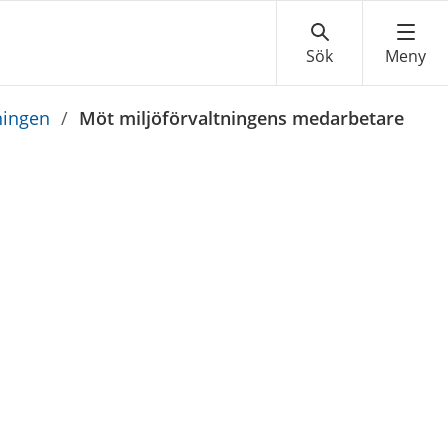
ningen
/
Möt miljöförvaltningens medarbetare