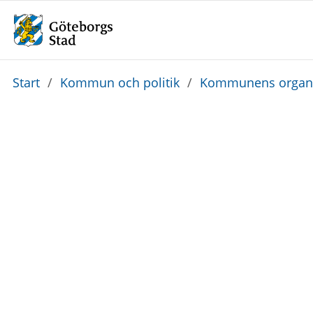
Du
Start
/
Kommun och politik
/
Kommunens organi
är
här: