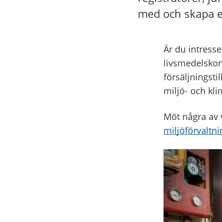
med och skapa e
Är du intresse
livsmedelskont
försäljningsti
miljö- och kli
Möt några av 
miljöförvaltn