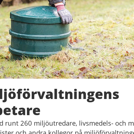
ljöförvaltningens
etare
runt 260 miljöutredare, livsmedels- och mi
urister och andra kollegor på miljöförvaltnin