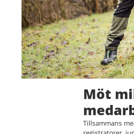
Möt mi
medarb
Tillsammans med 
registratorer, j