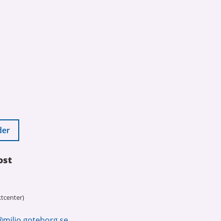
der
ost
tcenter)
@miljo.goteborg.se