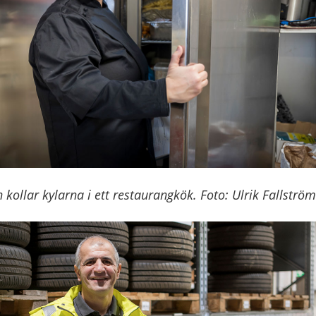
kollar kylarna i ett restaurangkök. Foto: Ulrik Fallström