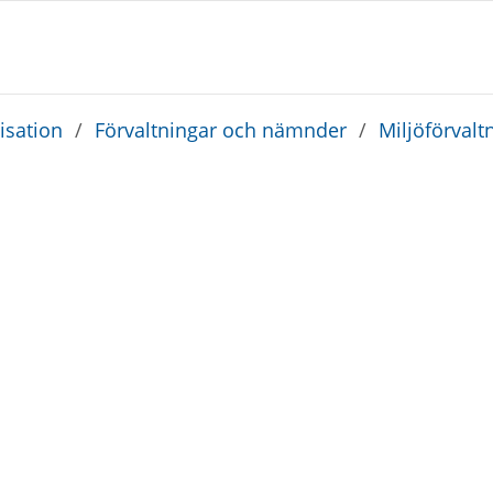
sation
/
Förvaltningar och nämnder
/
Miljöförvalt