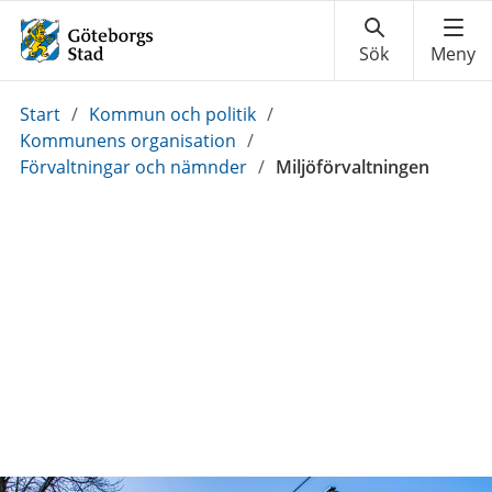
Du
Start
/
Kommun och politik
/
är
Kommunens organisation
/
här:
Förvaltningar och nämnder
/
Miljöförvaltningen