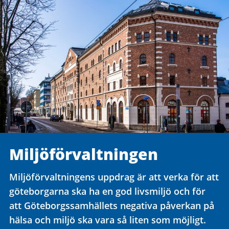
Miljöförvaltningen
Miljöförvaltningens uppdrag är att verka för att
göteborgarna ska ha en god livsmiljö och för
att Göteborgssamhällets negativa påverkan på
hälsa och miljö ska vara så liten som möjligt.