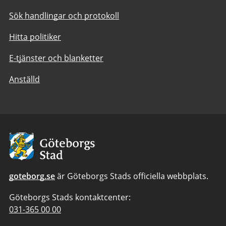
Sök handlingar och protokoll
Hitta politiker
E-tjänster och blanketter
Anställd
Avsändare:
Göteborgs
Stad
goteborg.se
är Göteborgs Stads officiella webbplats.
Göteborgs Stads kontaktcenter:
Telefonnummer
031-365 00 00
till