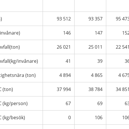
)
93 512
93 357
95 47
/invånare)
146
147
15
vfall(ton)
26 021
25 011
22 54
vfall(kg/invånare)
41
39
3
tighetsnära (ton)
4 894
4 865
4 67
 (ton)
37 994
38 784
34 85
C (kg/person)
67
69
6
C (kg/besök)
0
106
10