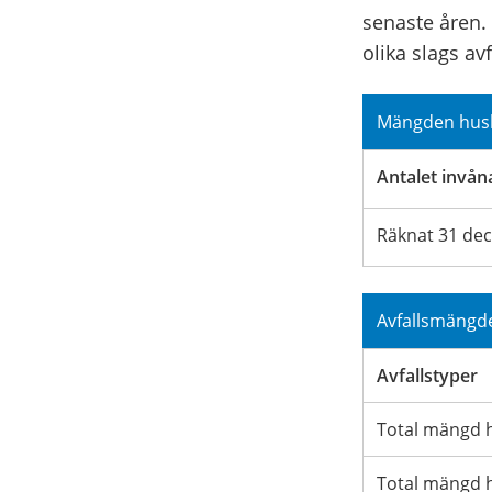
senaste åren. 
olika slags avf
Mängden hushå
Antalet invån
Räknat 31 de
Avfallsmängd
Avfallstyper
Total mängd hu
Total mängd h