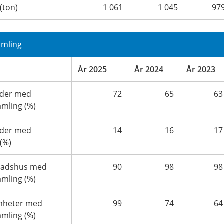
 (ton)
1 061
1 045
97
amling
År 2025
År 2024
År 2023
nder med
72
65
63
amling (%)
nder med
14
16
17
(%)
stadshus med
90
98
98
amling (%)
mheter med
99
74
64
amling (%)