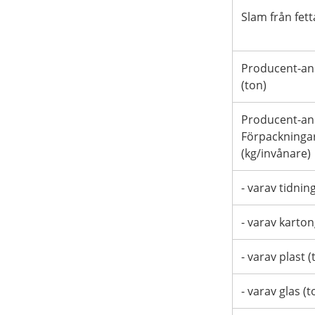
Slam från fett
Producent-an
(ton)
Producent-ans
Förpackningar
(kg/invånare)
- varav tidnin
- varav karton
- varav plast (
- varav glas (t