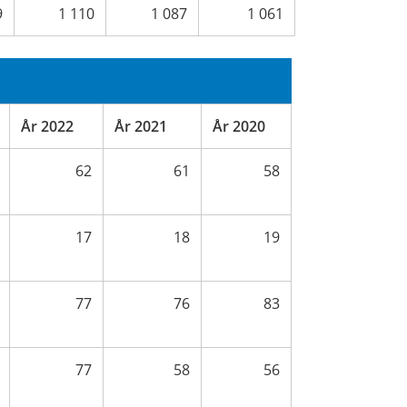
9
1 110
1 087
1 061
År 2022
År 2021
År 2020
62
61
58
17
18
19
77
76
83
77
58
56