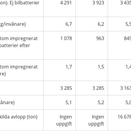
ton). Ej bilbatterier
4 291
3 923
3 43
(kg/invånare)
6,7
6,2
5,
l utom impregnerat
1 078
963
84
lbatterier efter
l utom impregnerat
1,7
1,5
1,
re)
3 285
3 285
3 16
nvånare)
5,1
5,2
5,
ilda avlopp (ton)
Ingen
Ingen
16 67
uppgift
uppgift