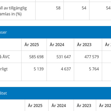
l av tillgänglig
58
54
54
mlas in (%)
nser
År 2025
År 2024
År 2023
År
å ÅVC
585 698
531 647
477 579
rligt
5 139
4 637
5 764
itet
År 2025
År 2024
År 2023
År 20