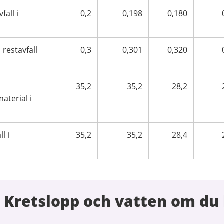
fall i
0,2
0,198
0,180
i restavfall
0,3
0,301
0,320
35,2
35,2
28,2
aterial i
l i
35,2
35,2
28,4
 Kretslopp och vatten om du