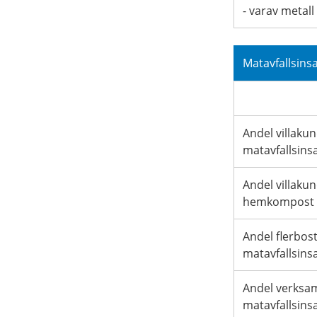
- varav metall
Matavfallsins
Andel villaku
matavfallsins
Andel villaku
hemkompost 
Andel flerbo
matavfallsins
Andel verksa
matavfallsins