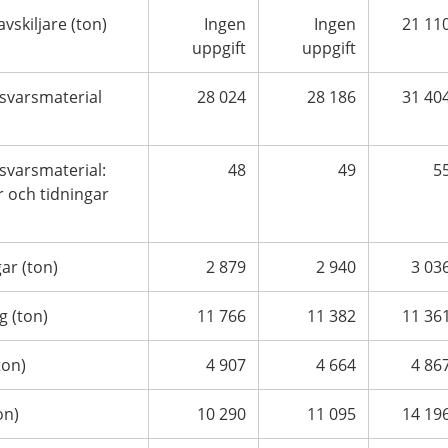
avskiljare (ton)
Ingen
Ingen
21 11
uppgift
uppgift
svarsmaterial
28 024
28 186
31 40
varsmaterial:
48
49
5
 och tidningar
gar (ton)
2 879
2 940
3 03
g (ton)
11 766
11 382
11 36
ton)
4 907
4 664
4 86
on)
10 290
11 095
14 19