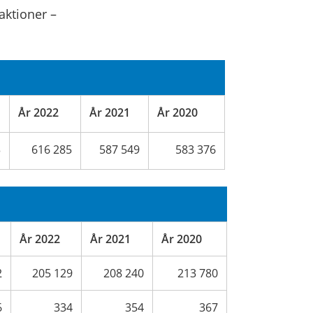
aktioner –
År 2022
År 2021
År 2020
3
616 285
587 549
583 376
År 2022
År 2021
År 2020
2
205 129
208 240
213 780
6
334
354
367