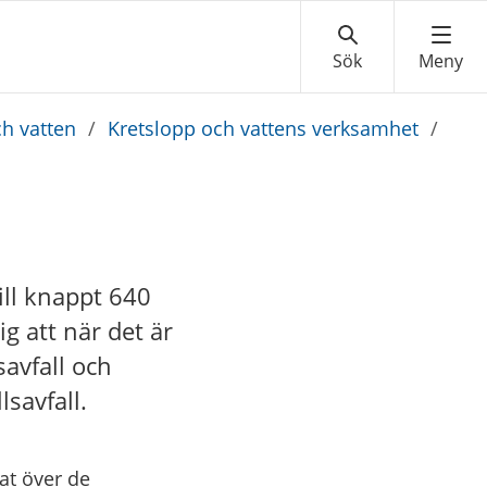
ch vatten
/
Kretslopp och vattens verksamhet
/
ill knappt 640
ig att när det är
avfall och
savfall.
at över de