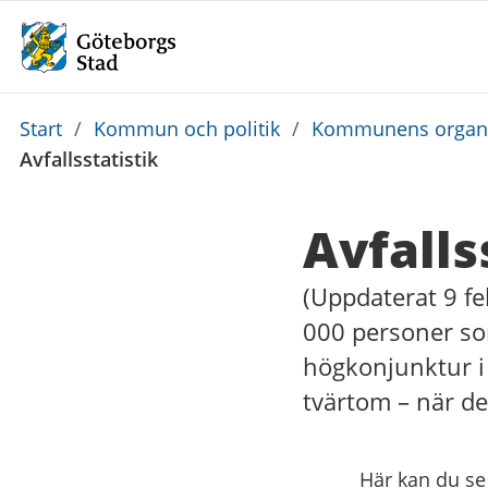
Du
Start
/
Kommun och politik
/
Kommunens organi
är
Avfallsstatistik
här:
Avfalls
(Uppdaterat 9 fe
000 personer som 
högkonjunktur i 
tvärtom – när de
Här kan du se