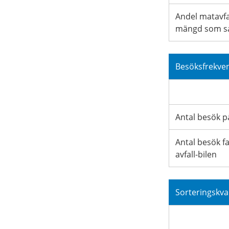
Andel matavfal
mängd som sa
Besöksfrekve
Antal besök p
Antal besök fa
avfall-bilen
Sorteringskval