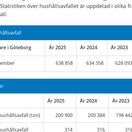
Statistiken över hushållsavfallet är uppdelad i olika fr
all.
llsavfall
are i Göteborg
År 2025
År 2024
År 2023
cember
638 858
634 358
628 09
er
År 2025
År 2024
År 2023
shållsavfall (ton)
200 900
200 384
198 44
ushållsavfall
314
316
31