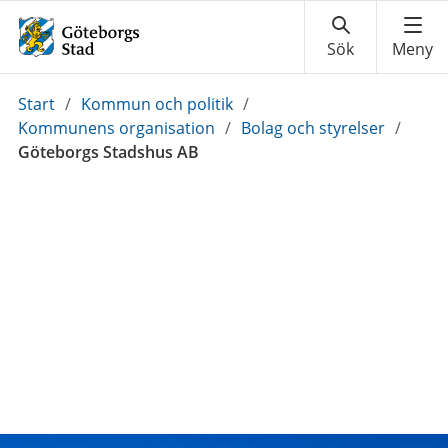
Du
Start
/
Kommun och politik
/
är
Kommunens organisation
/
Bolag och styrelser
/
här:
Göteborgs Stadshus AB