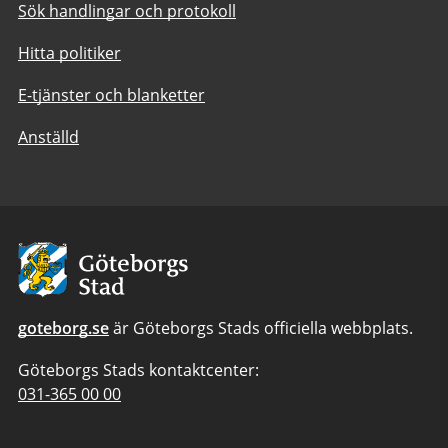
Sök handlingar och protokoll
Hitta politiker
E-tjänster och blanketter
Anställd
Avsändare:
Göteborgs
Stad
goteborg.se
är Göteborgs Stads officiella webbplats.
Göteborgs Stads kontaktcenter:
Telefonnummer
031-365 00 00
till
Göteborgs