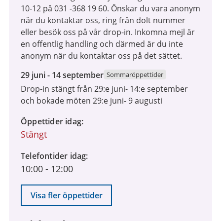
10-12 på 031 -368 19 60. Önskar du vara anonym
när du kontaktar oss, ring från dolt nummer
eller besök oss på vår drop-in. Inkomna mejl är
en offentlig handling och därmed är du inte
anonym när du kontaktar oss på det sättet.
29
29 juni - 14 september
Sommaröppettider
juni
Drop-in stängt från 29:e juni- 14:e september
2026
och bokade möten 29:e juni- 9 augusti
till
14
Öppettider idag
september
Stängt
2026
Telefontider idag
10:00
-
12:00
Visa fler öppettider