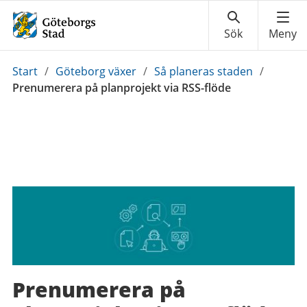
Du
Start
/
Göteborg växer
/
Så planeras staden
/
är
Prenumerera på planprojekt via RSS-flöde
här:
Prenumerera på