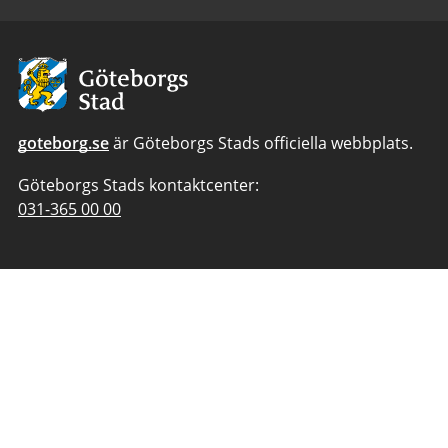
Avsändare:
Göteborgs
Stad
goteborg.se
är Göteborgs Stads officiella webbplats.
Göteborgs Stads kontaktcenter:
Telefonnummer
031-365 00 00
till
Göteborgs
Stads
kontaktcenter: