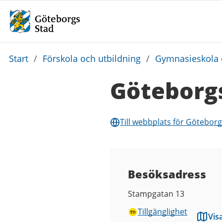
Du
Start
/
Förskola och utbildning
/
Gymnasieskola 
är
Göteborg
här:
Till webbplats för Götebo
Besöksadress
Stampgatan 13
Tillgänglighet
Vis