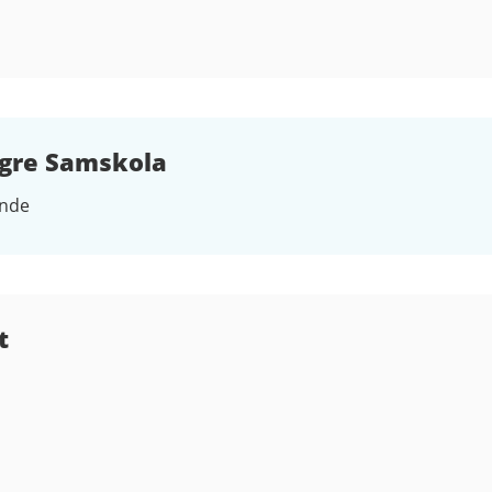
gre Samskola
ende
t