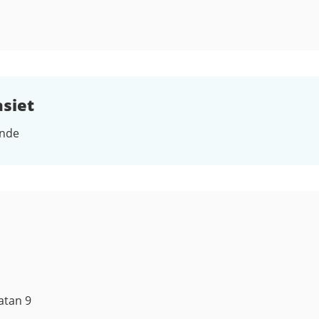
siet
ende
atan 9