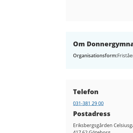
Om Donnergymna
Organisationsform
Fristå
Kontaktuppgifter
Telefon
031-381 29 00
Telefon
Postadress
Eriksbergsgården Celsiusg
417 62
Göteborg