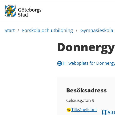
Du
Start
/
Förskola och utbildning
/
Gymnasieskola 
är
Donnergy
här:
Till webbplats för Donnerg
Besöksadress
Celsiusgatan 9
Tillgänglighet
Vis