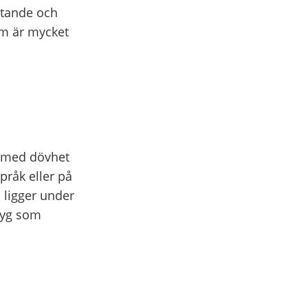
attande och
om är mycket
r med dövhet
pråk eller på
ligger under
tyg som