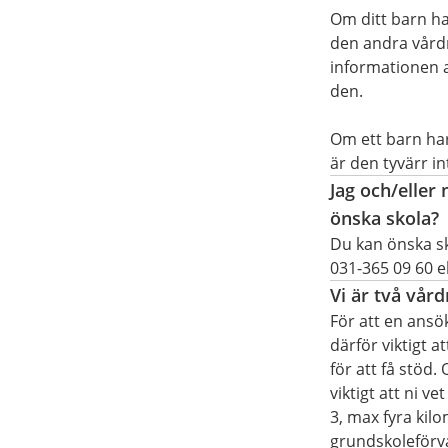
Om ditt barn ha
den andra vårdn
informationen a
den.
Om ett barn ha
är den tyvärr int
Jag och/eller
önska skola?
Du kan önska sk
031-365 09 60 e
Vi är två vår
För att en ansö
därför viktigt a
för att få stöd
viktigt att ni v
3, max fyra kilo
grundskoleförva