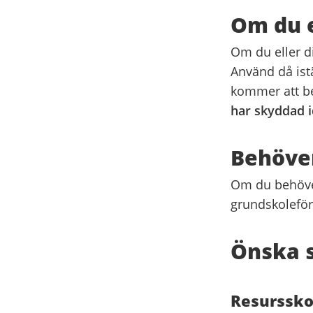
Om du e
Om du eller d
Använd då istä
kommer att be
har skyddad i
Behöver
Om du behöver
grundskoleförv
Önska s
Resurssko