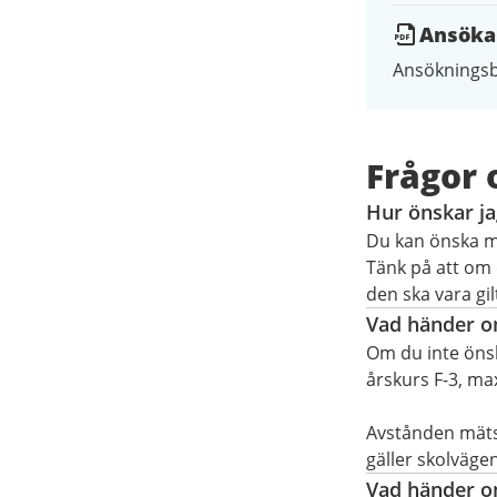
Ansökan
Ansökningsb
Frågor 
Hur önskar ja
Du kan önska me
Tänk på att om 
den ska vara gilt
Vad händer om
Om du inte önsk
årskurs F-3, max
Avstånden mäts 
gäller skolvägen
Vad händer o