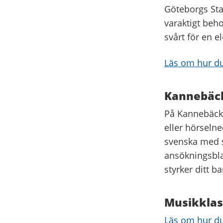
Göteborgs Stad
varaktigt beho
svårt för en e
Läs om hur du
Kannebäck
På Kannebäcks
eller hörselne
svenska med s
ansökningsbla
styrker ditt b
Musikklas
Läs om hur du