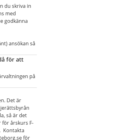
n du skriva in
sms med
ste godkänna
änt) ansökan så
å för att
örvaltningen på
n. Det är
iljerättsbyrån
a, så är det
r för årskurs F-
9. Kontakta
teborg.se för