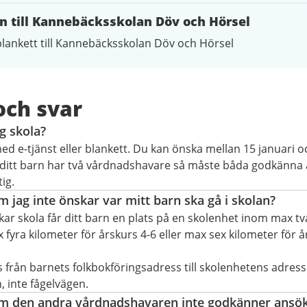
 till Kannebäcksskolan Döv och Hörsel
lankett till Kannebäcksskolan Döv och Hörsel
och svar
g skola?
d e-tjänst eller blankett. Du kan önska mellan 15 januari oc
ditt barn har två vårdnadshavare så måste båda godkänna 
ig.
 jag inte önskar var mitt barn ska gå i skolan?
ar skola får ditt barn en plats på en skolenhet inom max tv
 fyra kilometer för årskurs 4-6 eller max sex kilometer för å
från barnets folkbokföringsadress till skolenhetens adres
, inte fågelvägen.
m den andra vårdnadshavaren inte godkänner ansö