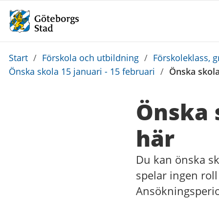
Du
Start
/
Förskola och utbildning
/
Förskoleklass, 
är
Önska skola 15 januari - 15 februari
/
Önska skola
här:
Önska s
här
Du kan önska sko
spelar ingen rol
Ansökningsperiod