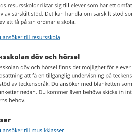
s resursskolor riktar sig till elever som har ett omf
v av särskilt stöd. Det kan handla om särskilt stöd s
lev att få på sin ordinarie skola.
 ansöker till resursskola
sskolan döv och hörsel
skolan döv och hörsel finns det möjlighet för eleve
dsättning att få en tillgänglig undervisning på teckens
töd av teckenspråk. Du ansöker med blanketten som 
nketter nedan. Du kommer även behöva skicka in in
arns behov.
ser
 ansöker till musikklasser