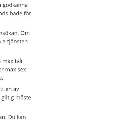
da godkänna
nds både för
 ansökan. Om
 e-tjänsten
m max två
ler max sex
a.
tt en av
giltig måste
an. Du kan