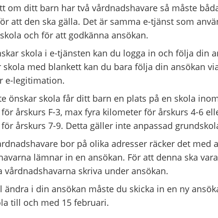
tt om ditt barn har två vårdnadshavare så måste bå
ör att den ska gälla. Det är samma e-tjänst som anvä
 skola och för att godkänna ansökan.
kar skola i e-tjänsten kan du logga in och följa din
 skola med blankett kan du bara följa din ansökan via
 e-legitimation.
e önskar skola får ditt barn en plats på en skola ino
för årskurs F-3, max fyra kilometer för årskurs 4-6 el
 för årskurs 7-9. Detta gäller inte anpassad grundskol
rdnadshavare bor på olika adresser räcker det med a
avarna lämnar in en ansökan. För att denna ska vara 
 vårdnadshavarna skriva under ansökan.
l ändra i din ansökan måste du skicka in en ny ansök
la till och med 15 februari.