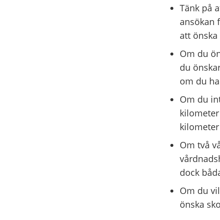
Tänk på a
ansökan f
att önska
Om du öns
du önskar
om du har
Om du int
kilometer 
kilometer
Om två vå
vårdnadsh
dock båda
Om du vil
önska sko