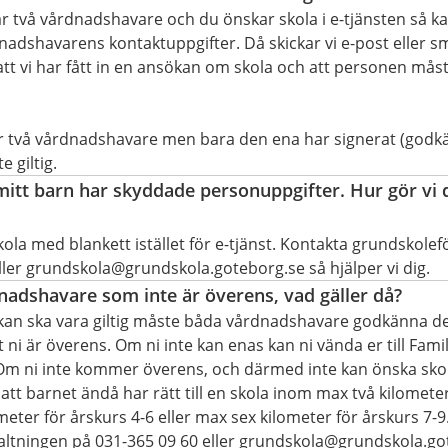
r två vårdnadshavare och du önskar skola i e-tjänsten så ka
adshavarens kontaktuppgifter. Då skickar vi e-post eller 
tt vi har fått in en ansökan om skola och att personen må
r två vårdnadshavare men bara den ena har signerat (godk
e giltig.
 mitt barn har skyddade personuppgifter. Hur gör vi d
ola med blankett istället för e-tjänst. Kontakta grundskolef
ller grundskola@grundskola.goteborg.se så hjälper vi dig.
dnadshavare som inte är överens, vad gäller då?
kan ska vara giltig måste båda vårdnadshavare godkänna de
tt ni är överens. Om ni inte kan enas kan ni vända er till Fam
. Om ni inte kommer överens, och därmed inte kan önska skol
et att barnet ändå har rätt till en skola inom max två kilomete
meter för årskurs 4-6 eller max sex kilometer för årskurs 7-
ltningen på 031-365 09 60 eller grundskola@grundskola.go