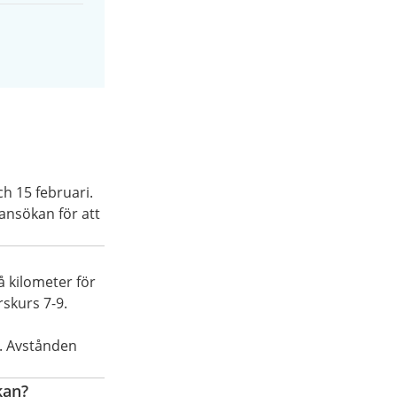
h 15 februari.
ansökan för att
å kilometer för
rskurs 7-9.
s. Avstånden
kan?