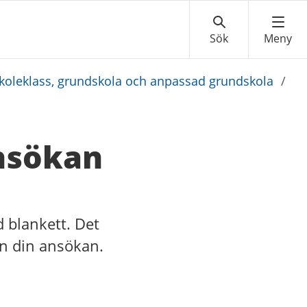
rskoleklass, grundskola och anpassad grundskola
/
ansökan
d blankett. Det
in din ansökan.