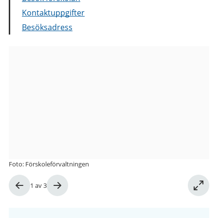
Kontaktuppgifter
Besöksadress
Bilder
från
Aprilgatan
2A
förskola
Foto: Förskoleförvaltningen
Bild
1
av
3
1
av
3