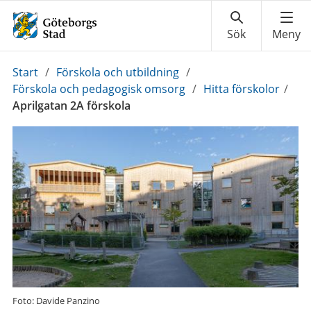
Du
Start
/
Förskola och utbildning
/
är
Förskola och pedagogisk omsorg
/
Hitta förskolor
/
här:
Aprilgatan 2A förskola
Foto: Davide Panzino