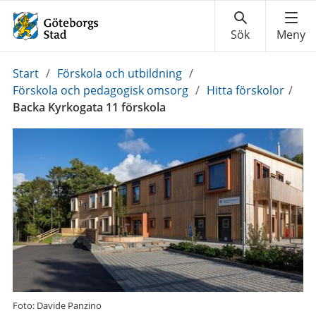
Du
Start
/
Förskola och utbildning
/
är
Förskola och pedagogisk omsorg
/
Hitta förskolor
/
här:
Backa Kyrkogata 11 förskola
Foto: Davide Panzino