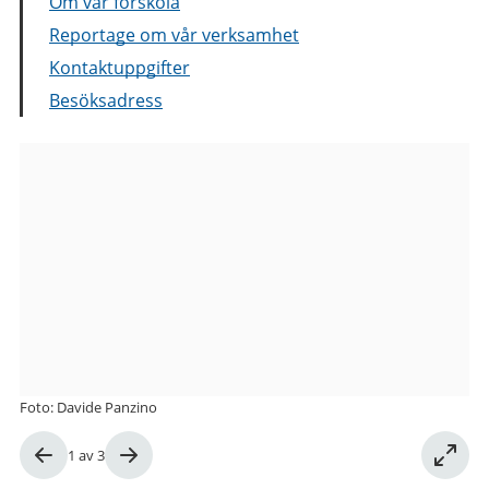
Om vår förskola
Reportage om vår verksamhet
Kontaktuppgifter
Besöksadress
Bilder
från
Backa
Kyrkogata
11
förskola
Foto: Davide Panzino
Bild
1
av
3
1