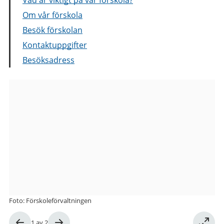
Om vår förskola
Besök förskolan
Kontaktuppgifter
Besöksadress
Bilder
från
Astris
Gata
7
förskola
Foto: Förskoleförvaltningen
Bild
1
av
2