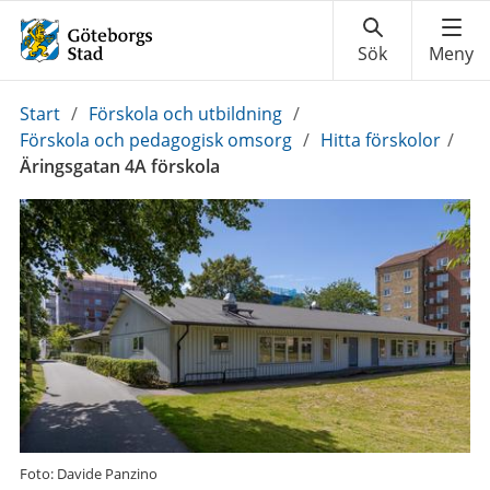
Du
Start
/
Förskola och utbildning
/
är
Förskola och pedagogisk omsorg
/
Hitta förskolor
/
här:
Äringsgatan 4A förskola
Foto: Davide Panzino