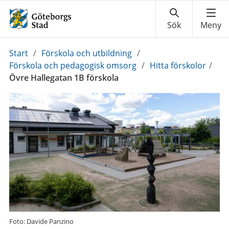
Du
Start
/
Förskola och utbildning
/
är
Förskola och pedagogisk omsorg
/
Hitta förskolor
/
här:
Övre Hallegatan 1B förskola
Foto: Davide Panzino