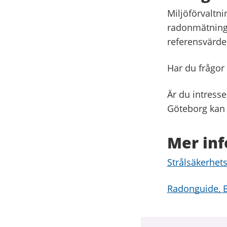
Miljöförvaltni
radonmätninga
referensvärde
Har du frågor
Är du intresse
Göteborg kan 
Mer in
Strålsäkerhe
Radonguide, 