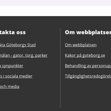
takta oss
Om webbplatse
kta Göteborgs Stad
Om webbplatsen
älan - gator, torg, parker
Kakor på goteborg.se
 synpunkter
Behandling av personupp
ss i sociala medier
Tillgänglighetsredogörel
 och media