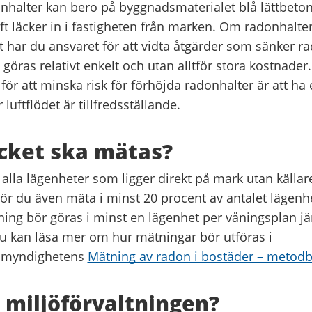
nhalter kan bero på byggnadsmaterialet blå lättbetong
ft läcker in i fastigheten från marken. Om radonhalten
t har du ansvaret för att vidta åtgärder som sänker r
 göras relativt enkelt och utan alltför stora kostnader
ör att minska risk för förhöjda radonhalter är att h
 luftflödet är tillfredsställande.
cket ska mätas?
alla lägenheter som ligger direkt på mark utan källare
ör du även mäta i minst 20 procent av antalet lägenhe
ing bör göras i minst en lägenhet per våningsplan jäm
Du kan läsa mer om hur mätningar bör utföras i
tsmyndighetens
Mätning av radon i bostäder – metodb
 miljöförvaltningen?