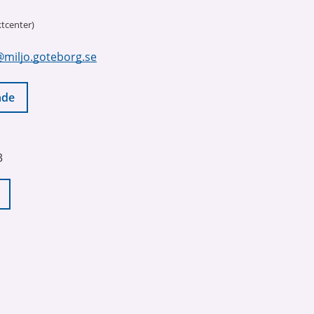
tcenter)
@miljo.goteborg.se
nde
3