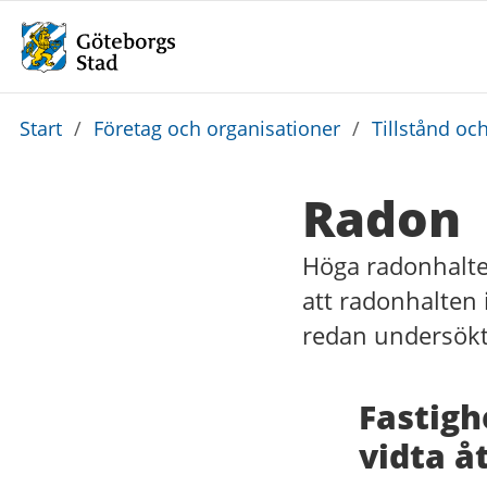
Du
Start
/
Företag och organisationer
/
Tillstånd och
är
här:
Radon
Höga radonhalter
att radonhalten 
redan undersökt 
Fastigh
vidta å