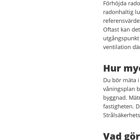
Förhöjda rado
radonhaltig lu
referensvärde
Oftast kan det
utgångspunkt f
ventilation där
Hur my
Du bör mäta i 
våningsplan b
byggnad. Mätn
fastigheten. 
Strålsäkerhe
Vad gör