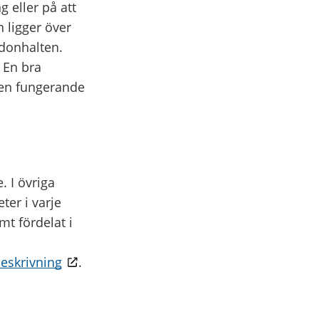
 eller på att
 ligger över
adonhalten.
. En bra
a en fungerande
. I övriga
ter i varje
t fördelat i
eskrivning
.