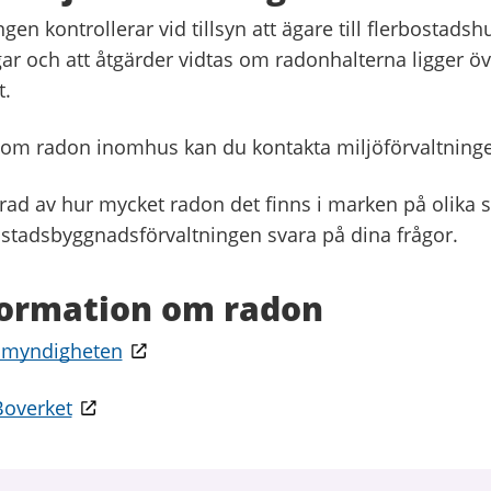
ngen kontrollerar vid tillsyn att ägare till flerbostadsh
r och att åtgärder vidtas om radonhalterna ligger öv
t.
 om radon inomhus kan du kontakta miljöförvaltning
rad av hur mycket radon det finns i marken på olika st
stadsbyggnadsförvaltningen svara på dina frågor.
formation om radon
tsmyndigheten
Boverket