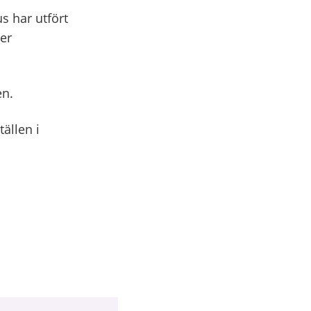
us har utfört
er
en.
ällen i