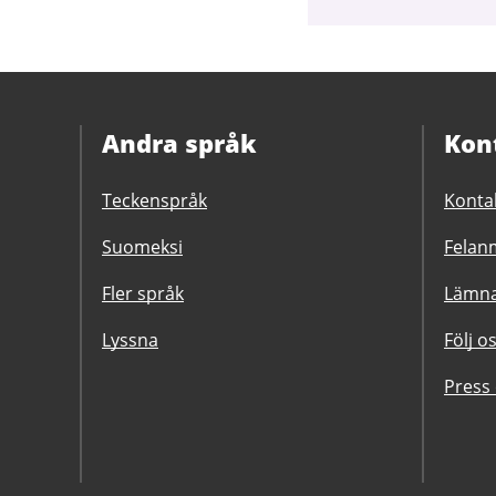
Andra språk
Kon
Teckenspråk
Konta
Suomeksi
Felanm
Fler språk
Lämna
Lyssna
Följ o
Press