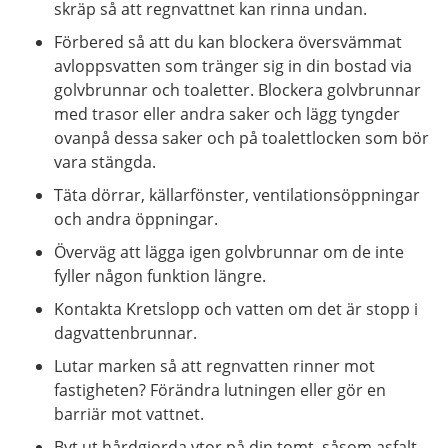
skräp så att regnvattnet kan rinna undan.
Förbered så att du kan blockera översvämmat
avloppsvatten som tränger sig in din bostad via
golvbrunnar och toaletter. Blockera golvbrunnar
med trasor eller andra saker och lägg tyngder
ovanpå dessa saker och på toalettlocken som bör
vara stängda.
Täta dörrar, källarfönster, ventilationsöppningar
och andra öppningar.
Överväg att lägga igen golvbrunnar om de inte
fyller någon funktion längre.
Kontakta Kretslopp och vatten om det är stopp i
dagvattenbrunnar.
Lutar marken så att regnvatten rinner mot
fastigheten? Förändra lutningen eller gör en
barriär mot vattnet.
Byt ut hårdgjorda ytor på din tomt, såsom asfalt