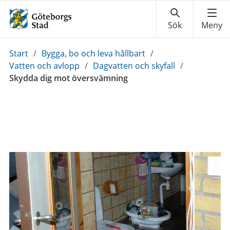
Du
Start
/
Bygga, bo och leva hållbart
/
är
Vatten och avlopp
/
Dagvatten och skyfall
/
här:
Skydda dig mot översvämning