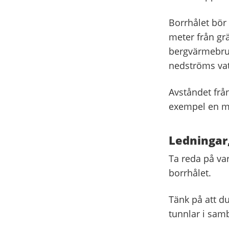
Borrhålet bör
meter från gr
bergvärmebrun
nedströms vat
Avståndet från
exempel en ma
Ledningar,
Ta reda på var
borrhålet.
Tänk på att du
tunnlar i sam