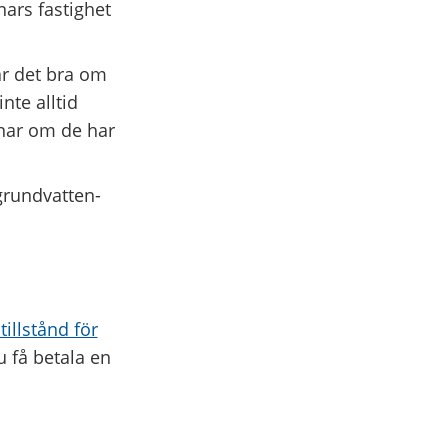
ars fastighet
är det bra om
nte alltid
nnar om de har
grundvatten­
illstånd för
 få betala en