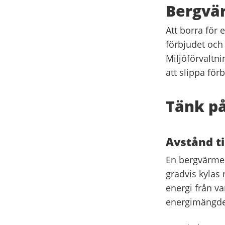
Bergvä
Att borra för 
förbjudet och 
Miljöförvaltn
att slippa för
Tänk på
Avstånd ti
En bergvärmep
gradvis kylas 
energi från va
energimängden