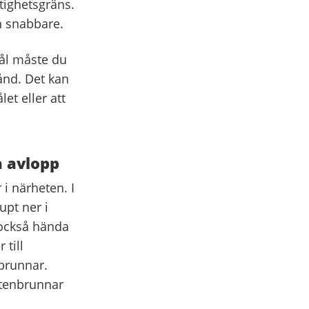
tighetsgräns.
n snabbare.
hål måste du
ånd. Det kan
et eller att
a avlopp
 i närheten. I
upt ner i
 också hända
 till
nbrunnar.
attenbrunnar