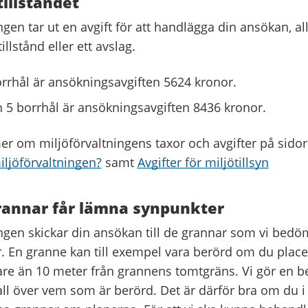
tillståndet
ngen tar ut en avgift för att handlägga din ansökan, al
illstånd eller ett avslag.
orrhål är ansökningsavgiften 5624 kronor.
än 5 borrhål är ansökningsavgiften 8436 kronor.
er om miljöförvaltningens taxor och avgifter på sido
iljöförvaltningen?
samt
Avgifter för miljötillsyn
rannar får lämna synpunkter
ingen skickar din ansökan till de grannar som vi bedö
. En granne kan till exempel vara berörd om du placer
re än 10 meter från grannens tomtgräns. Vi gör en 
fall över vem som är berörd. Det är därför bra om du i