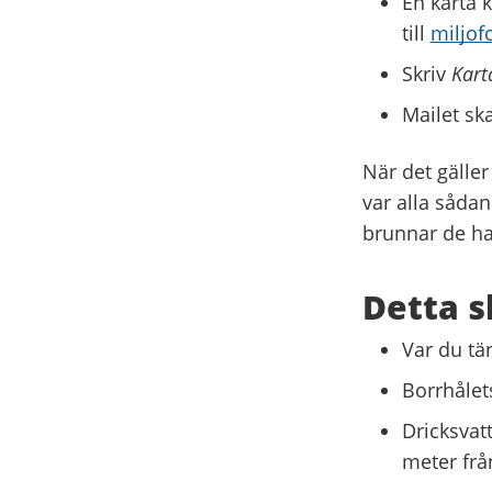
En karta 
till
miljof
Skriv
Kart
Mailet sk
När det gäller
var alla sådan
brunnar de ha
Detta s
Var du tä
Borrhålets
Dricksvat
meter frå