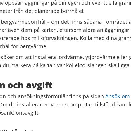
avloppsanläggningar på din egen och eventuella grann
eter från det planerade borrhålet
a bergvärmeborrhål – om det finns sådana i området 
ar även dem på kartan, eftersom äldre anläggningar i
istrerade hos miljöförvaltningen. Kolla med dina gra
rhål för bergvärme
öker om att installera jordvärme, ytjordvärme eller 
 du markera på kartan var kollektorslangen ska ligga.
 och avgift
on och ansökningsformulär finns på sidan
Ansök om t
 Om du installerar en värmepump utan tillstånd kan du
ösanktionsavgift.