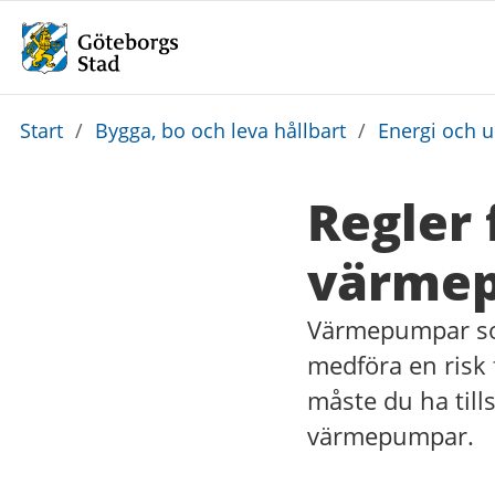
Du
Start
/
Bygga, bo och leva hållbart
/
Energi och 
är
här:
Regler 
värme
Värmepumpar som
medföra en risk 
måste du ha till
värmepumpar.