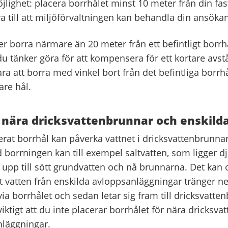
lighet: placera borrhålet minst 10 meter från din fas
a till att miljöförvaltningen kan behandla din ansöka
 borra närmare än 20 meter från ett befintligt borr
u tänker göra för att kompensera för ett kortare avst
ara att borra med vinkel bort från det befintliga borrhål
are hål.
e nära dricksvattenbrunnar och enskild
cerat borrhål kan påverka vattnet i dricksvattenbrunnar
orrningen kan till exempel saltvatten, som ligger dj
a upp till sött grundvatten och nå brunnarna. Det kan
at vatten från enskilda avloppsanläggningar tränger ner
ia borrhålet och sedan letar sig fram till dricksvatte
viktigt att du inte placerar borrhålet för nära dricksv
läggningar.