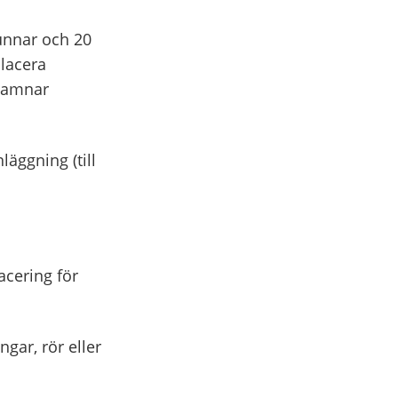
unnar och 20
lacera
 hamnar
läggning (till
acering för
gar, rör eller