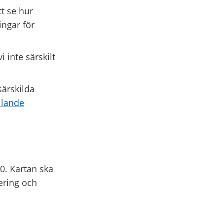
tt se hur
ingar för
i inte särskilt
särskilda
llande
0. Kartan ska
ering och