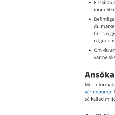
Enskilda 
inom 50 m
Befintlig
du marker
finns reg
några bor
Om du ans
värme ska
Ansökan
Mer informati
värmepump
.
så kallad milj