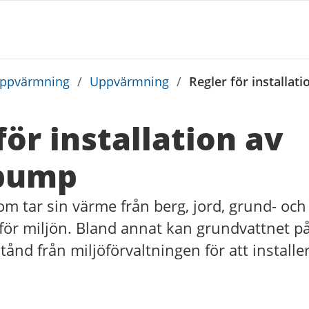
uppvärmning
/
Uppvärmning
/
Regler för installa
för installation av
pump
 tar sin värme från berg, jord, grund- och
för miljön. Bland annat kan grundvattnet p
stånd från miljöförvaltningen för att install