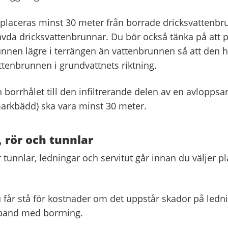
 placeras minst 30 meter från borrade dricksvattenbr
ävda dricksvattenbrunnar. Du bör också tänka på att p
nen lägre i terrängen än vattenbrunnen så att den
tenbrunnen i grundvattnets riktning.
 borrhålet till den infiltrerande delen av en avloppsan
rkbädd) ska vara minst 30 meter.
 rör och tunnlar
 tunnlar, ledningar och servitut går innan du väljer pl
 får stå för kostnader om det uppstår skador på lednin
band med borrning.