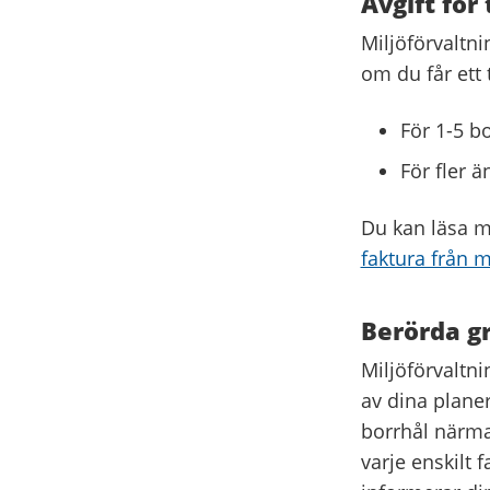
Avgift för 
Miljöförvaltni
om du får ett t
För 1-5 b
För fler 
Du kan läsa m
faktura från m
Berörda g
Miljöförvaltn
av dina planer
borrhål närma
varje enskilt 