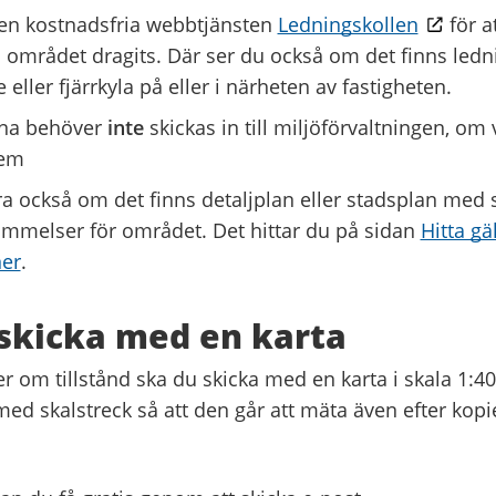
en kostnadsfria webbtjänsten
Ledningskollen
för a
i området dragits. Där ser du också om det finns ledn
 eller fjärrkyla på eller i närheten av fastigheten.
rna behöver
inte
skickas in till miljöförvaltningen, om v
dem
ra också om det finns detaljplan eller stadsplan med 
mmelser för området. Det hittar du på sidan
Hitta gä
ner
.
skicka med en karta
 om tillstånd ska du skicka med en karta i skala 1:40
ed skalstreck så att den går att mäta även efter kopi