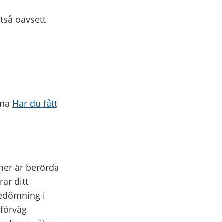
ltså oavsett
rna
Har du fått
mer är berörda
ar ditt
bedömning i
 förväg