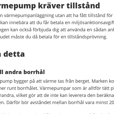
rmepump kräver tillstånd
en värmepumpanläggning utan att ha fått tillstånd för 
kan innebära att du får betala en miljö­sanktionsavgift
ingen kan också förbjuda dig att använda en sådan an
budet måste du då betala för en tillståndsprövning.
 detta
ll andra borrhål
ump bygger på att värme tas från berget. Marken k
ner runt borrhålet. Värmepumpar som är alltför tätt p
randra, vilket gör att de inte kan leverera den beräkn
. Därför bör avståndet mellan borrhål vara minst 20