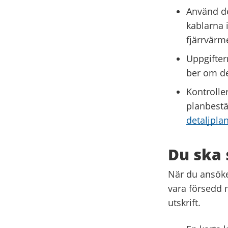
Använd d
kablarna 
fjärrvärme
Uppgifte
ber om 
Kontrolle
planbestä
detaljpla
Du ska 
När du ansöker
vara försedd m
utskrift.