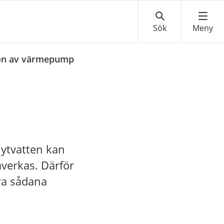
tion av värmepump
 ytvatten kan
åverkas. Därför
era sådana