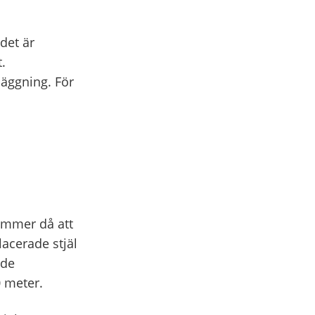
det är
.
läggning. För
ommer då att
lacerade stjäl
ade
 meter.