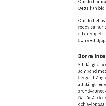
Om du har möj
Detta kan bidr
Om du behöver
redovisa hur d
till exempel v
borra ett djup
Borra int
Ett dåligt pla
samband med b
berget, träng
att dåligt ren
grundvattnet v
Därför är det 
och avloppsan