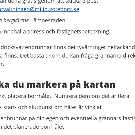
kan du få gratis genom att skicka e-post
orvaltningen@miljo.goteborg.se
a bergvärme
i ämnesraden
a innehålla adress och fastighetsbeteckning.
 dricksvattenbrunnar finns det tyvärr inget heltäckand
a finns. Det bästa är om du kan fråga grannarna direk
r.
ka du markera på kartan
nkt placera borrhålet. Numrera dem om det är flera
 start- och slutpunkt om hålet är vinklat
tenbrunnar på din egen och eventuella grannars fast
n det planerade borrhålet