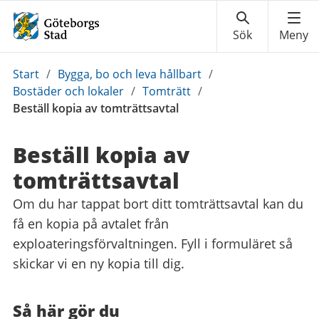
Du
Start
/
Bygga, bo och leva hållbart
/
är
Bostäder och lokaler
/
Tomträtt
/
här:
Beställ kopia av tomträttsavtal
Beställ kopia av
tomträttsavtal
Om du har tappat bort ditt tomträttsavtal kan du
få en kopia på avtalet från
exploateringsförvaltningen. Fyll i formuläret så
skickar vi en ny kopia till dig.
Så här gör du