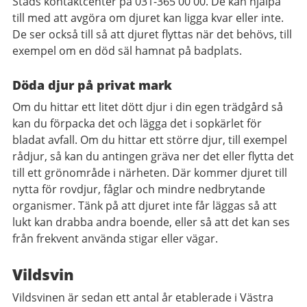
Stads kontaktcenter på 031-365 00 00. De kan hjälpa
till med att avgöra om djuret kan ligga kvar eller inte.
De ser också till så att djuret flyttas när det behövs, till
exempel om en död säl hamnat på badplats.
Döda djur på privat mark
Om du hittar ett litet dött djur i din egen trädgård så
kan du förpacka det och lägga det i sopkärlet för
bladat avfall. Om du hittar ett större djur, till exempel
rådjur, så kan du antingen gräva ner det eller flytta det
till ett grönområde i närheten. Där kommer djuret till
nytta för rovdjur, fåglar och mindre nedbrytande
organismer. Tänk på att djuret inte får läggas så att
lukt kan drabba andra boende, eller så att det kan ses
från frekvent använda stigar eller vägar.
Vildsvin
Vildsvinen är sedan ett antal år etablerade i Västra