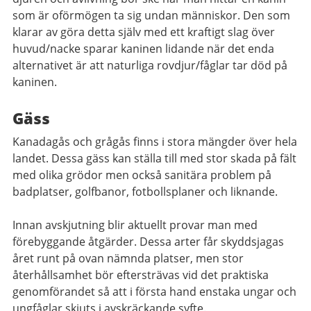
som är oförmögen ta sig undan människor. Den som
klarar av göra detta själv med ett kraftigt slag över
huvud/nacke sparar kaninen lidande när det enda
alternativet är att naturliga rovdjur/fåglar tar död på
kaninen.
Gäss
Kanadagås och grågås finns i stora mängder över hela
landet. Dessa gäss kan ställa till med stor skada på fält
med olika grödor men också sanitära problem på
badplatser, golfbanor, fotbollsplaner och liknande.
Innan avskjutning blir aktuellt provar man med
förebyggande åtgärder. Dessa arter får skyddsjagas
året runt på ovan nämnda platser, men stor
återhållsamhet bör eftersträvas vid det praktiska
genomförandet så att i första hand enstaka ungar och
ungfåglar skjuts i avskräckande syfte.