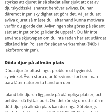
styrkas att djuret är så skadat eller sjukt att det av
djurskyddsskäl snarast behöver avlivas. Du har
däremot ingen skyldighet att göra det. Väljer du att
avliva djuret så måste du i efterhand kunna motivera
varför du gjorde det. Avlivningen ska göras på sådant
sätt att inget onödigt lidande uppstår. Du får inte
använda skjutvapen om du inte redan har ett utfärdat
tillstånd från Polisen för sådan verksamhet (§40b i
Jaktförordningen).
Döda djur på allmän plats
Döda djur är oftast inget problem ut hygienisk
synvinkel. Även stora djur försvinner fort om man
bara låter naturen ta hand om dem.
Ibland blir djuren liggande på olämpliga platser, och
behöver då flyttas bort. Om det rör sig om ett större
dött djur på allmän plats kan du ringa Göteborgs