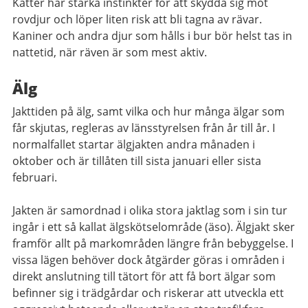
Katter har starka instinkter för att skydda sig mot
rovdjur och löper liten risk att bli tagna av rävar.
Kaniner och andra djur som hålls i bur bör helst tas in
nattetid, när räven är som mest aktiv.
Älg
Jakttiden på älg, samt vilka och hur många älgar som
får skjutas, regleras av länsstyrelsen från år till år. I
normalfallet startar älgjakten andra månaden i
oktober och är tillåten till sista januari eller sista
februari.
Jakten är samordnad i olika stora jaktlag som i sin tur
ingår i ett så kallat älgskötselområde (äso). Älgjakt sker
framför allt på markområden längre från bebyggelse. I
vissa lägen behöver dock åtgärder göras i områden i
direkt anslutning till tätort för att få bort älgar som
befinner sig i trädgårdar och riskerar att utveckla ett