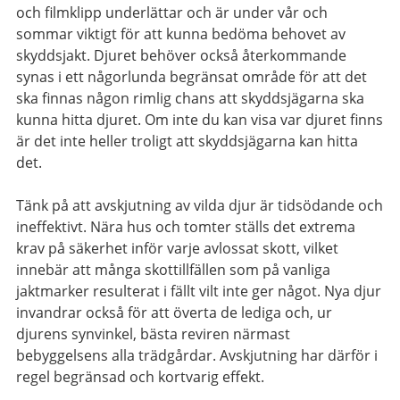
och filmklipp underlättar och är under vår och
sommar viktigt för att kunna bedöma behovet av
skyddsjakt. Djuret behöver också återkommande
synas i ett någorlunda begränsat område för att det
ska finnas någon rimlig chans att skyddsjägarna ska
kunna hitta djuret. Om inte du kan visa var djuret finns
är det inte heller troligt att skyddsjägarna kan hitta
det.
Tänk på att avskjutning av vilda djur är tidsödande och
ineffektivt. Nära hus och tomter ställs det extrema
krav på säkerhet inför varje avlossat skott, vilket
innebär att många skottillfällen som på vanliga
jaktmarker resulterat i fällt vilt inte ger något. Nya djur
invandrar också för att överta de lediga och, ur
djurens synvinkel, bästa reviren närmast
bebyggelsens alla trädgårdar. Avskjutning har därför i
regel begränsad och kortvarig effekt.