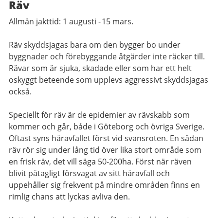
Räv
Allmän jakttid: 1 augusti - 15 mars.
Räv skyddsjagas bara om den bygger bo under
byggnader och förebyggande åtgärder inte räcker till.
Rävar som är sjuka, skadade eller som har ett helt
oskyggt beteende som upplevs aggressivt skyddsjagas
också.
Speciellt för räv är de epidemier av rävskabb som
kommer och går, både i Göteborg och övriga Sverige.
Oftast syns håravfallet först vid svansroten. En sådan
räv rör sig under lång tid över lika stort område som
en frisk räv, det vill säga 50-200ha. Först när räven
blivit påtagligt försvagat av sitt håravfall och
uppehåller sig frekvent på mindre områden finns en
rimlig chans att lyckas avliva den.