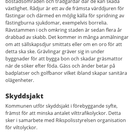
bostadsområden och trädgårdar där de kan skada
växtlighet. Rådjur är ett av de främsta värddjuren för
fästingar och därmed en möjlig källa för spridning av
fästingburna sjukdomar, exempelvis borrelia.
Rävstammen i och omkring staden är sedan flera år
drabbad av skabb. Det kommer in många anmälningar
om att sällskapsdjur smittats eller om en oro för att
detta ska ske. Grävlingar gräver sig in under
byggnader för att bygga bon och skadar gräsmattor
när de söker efter föda. Gäss och änder betar på
badplatser och golfbanor vilket ibland skapar sanitära
olägenheter.
Skyddsjakt
Kommunen utför skyddsjakt i förebyggande syfte,
främst för att minska antalet vilttrafikolyckor. Detta
sker i samarbete med Rikspolisstyrelsen organisation
för viltolyckor.