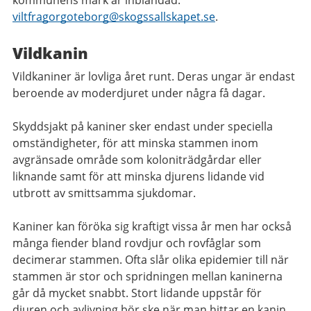
kommunens mark är inblandad:
viltfragorgoteborg@skogssallskapet.se
.
Vildkanin
Vildkaniner är lovliga året runt. Deras ungar är endast
beroende av moderdjuret under några få dagar.
Skyddsjakt på kaniner sker endast under speciella
omständigheter, för att minska stammen inom
avgränsade område som koloniträdgårdar eller
liknande samt för att minska djurens lidande vid
utbrott av smittsamma sjukdomar.
Kaniner kan föröka sig kraftigt vissa år men har också
många fiender bland rovdjur och rovfåglar som
decimerar stammen. Ofta slår olika epidemier till när
stammen är stor och spridningen mellan kaninerna
går då mycket snabbt. Stort lidande uppstår för
djuren och avlivning bör ske när man hittar en kanin