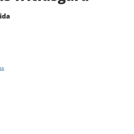
ida
ss