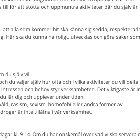
 till för att stötta och uppmuntra aktiviteter där du själv är
 vi att alla som kommer hit ska känna sig sedda, respekterad
sig. Här ska du kunna ha roligt, utvecklas och göra saker so
 du själv vill.
h du väljer själv hur ofta och i vilka aktiviteter du vill delta.
 intressen och behov styr verksamheten. Det viktigaste är i
 du lär dig och upplever under tiden.
 våld, rasism, sexism, homofobi eller andra former av
droger är inte tillåtna i vår verksamhet.
agar kl. 9-14. Om du har önskemål över vad vi ska servera e