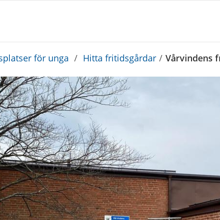
platser för unga
/
Hitta fritidsgårdar
/
Vårvindens f