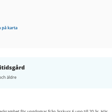
a på karta
itidsgård
och äldre
verksamhet för ungdomar från årskurs 6 upp till 20 år. Här