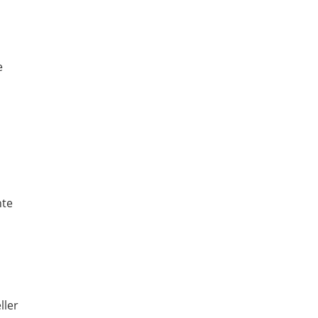
e
m
nte
ller