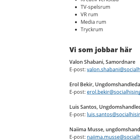
TV-spelsrum
VR rum
Media rum
Tryckrum
Vi som jobbar här
Valon Shabani, Samordnare
E-post:
valon.shabani@socialh
Erol Bekir, Ungdomshandled
E-post:
erol.bekir@socialhisi
Luis Santos, Ungdomshandle
E-post:
luis.santos@socialhis
Naiima Musse, ungdomshand
E-post:
naiima.musse@socialh