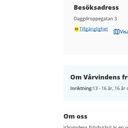
Besöksadress
Daggdroppegatan 3
Tillgänglighet
Vis
Om Vårvindens fr
Inriktning
13 - 16 år
16 år 
Om oss
Vårvindens fritidsgård är en 