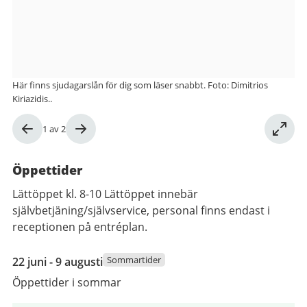
på
Götaplatsen
Här finns sjudagarslån för dig som läser snabbt. Foto: Dimitrios
Kiriazidis..
Bild
1
av
2
1
av
Öppettider
2
Lättöppet kl. 8-10 Lättöppet innebär
självbetjäning/självservice, personal finns endast i
receptionen på entréplan.
22
Sommartider
22 juni - 9 augusti
juni
Öppettider i sommar
2026
till