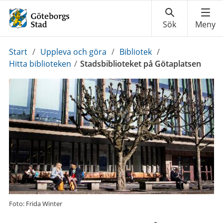
Du
Start
/
Uppleva och göra
/
Bibliotek
/
är
Hitta biblioteken
/
Stadsbiblioteket på Götaplatsen
här:
Foto: Frida Winter