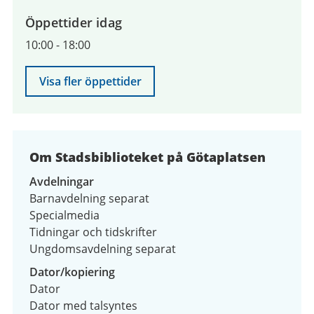
9
Öppettider idag
augusti
10:00
-
18:00
2026
Visa fler öppettider
Om Stadsbiblioteket på Götaplatsen
Avdelningar
Barnavdelning separat
Specialmedia
Tidningar och tidskrifter
Ungdomsavdelning separat
Dator/kopiering
Dator
Dator med talsyntes