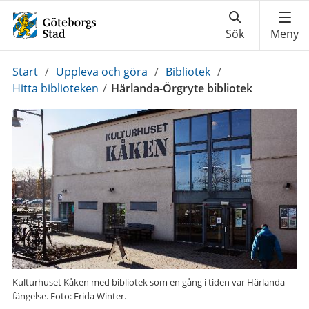
Du
Start
/
Uppleva och göra
/
Bibliotek
/
är
Hitta biblioteken
/
Härlanda-Örgryte bibliotek
här:
Kulturhuset Kåken med bibliotek som en gång i tiden var Härlanda
fängelse. Foto: Frida Winter.