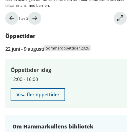
tillsammans med barnen.
Bild
1
av
2
1
av
Öppettider
2
22
Sommaröppettider 2026
22 juni - 9 augusti
juni
2026
till
Öppettider idag
9
12:00
-
16:00
augusti
2026
Visa fler öppettider
Om Hammarkullens bibliotek