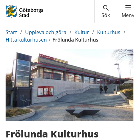
Du
Start
/
Uppleva och göra
/
Kultur
/
Kulturhus
/
är
Hitta kulturhusen
/
Frölunda Kulturhus
här:
Frölunda Kulturhus