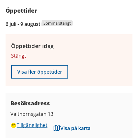
Öppettider
6
Sommarstängt
6 juli - 9 augusti
juli
2026
till
Öppettider idag
9
Stängt
augusti
2026
Visa fler öppettider
Besöksadress
Valthornsgatan 13
Tillgänglighet
Visa på karta