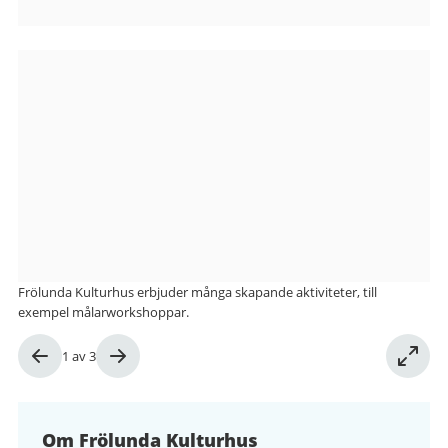
Bilder
från
Frölunda
Kulturhus
Frölunda Kulturhus erbjuder många skapande aktiviteter, till
exempel målarworkshoppar.
Bild
1
av
3
1
av
3
Om Frölunda Kulturhus