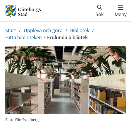
Du
Start
/
Uppleva och göra
/
Bibliotek
/
är
Hitta biblioteken
/
Frölunda bibliotek
här:
Foto: Elin Svedberg.