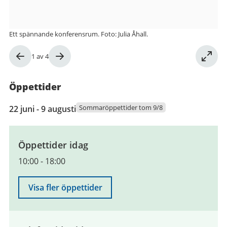
Ett spännande konferensrum. Foto: Julia Åhall.
Bild
1
av
4
1
av
Öppettider
4
22
Sommaröppettider tom 9/8
22 juni - 9 augusti
juni
2026
till
Öppettider idag
9
10:00
-
18:00
augusti
2026
Visa fler öppettider