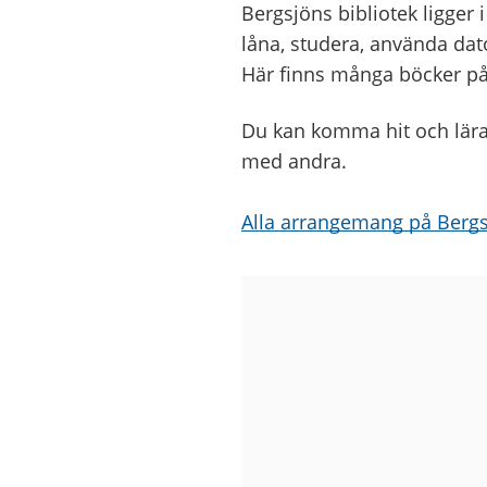
Bergsjöns bibliotek ligger 
låna, studera, använda dato
Här finns många böcker på o
Du kan komma hit och lär
med andra.
Alla arrangemang på Bergs
Bilder
från
Bergsjöns
bibliotek