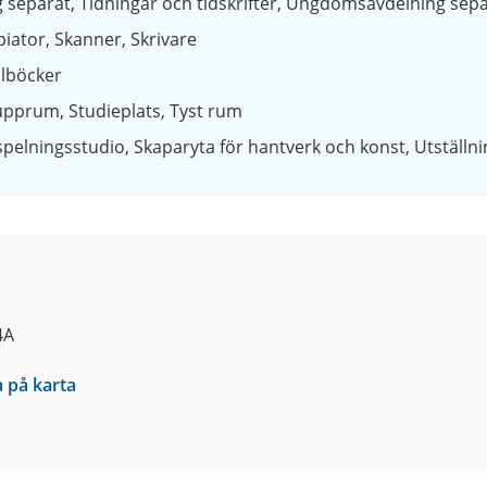
 separat
Tidningar och tidskrifter
Ungdomsavdelning sepa
piator
Skanner
Skrivare
lböcker
upprum
Studieplats
Tyst rum
spelningsstudio
Skaparyta för hantverk och konst
Utställn
4A
a på karta