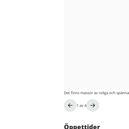
Det finns massor av roliga och spänna
Bild
1
av
4
1
av
4
Öppettider