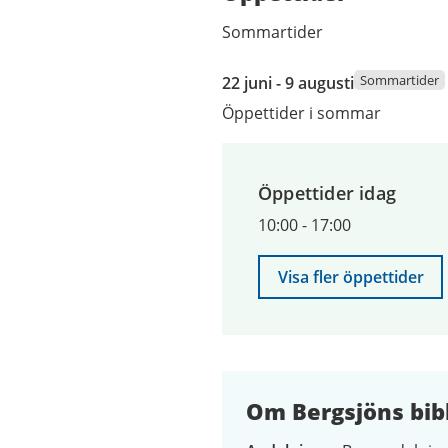
Sommartider
22
Sommartider
22 juni - 9 augusti
juni
Öppettider i sommar
2026
till
9
Öppettider idag
augusti
2026
10:00
-
17:00
Visa fler öppettider
Om Bergsjöns bib