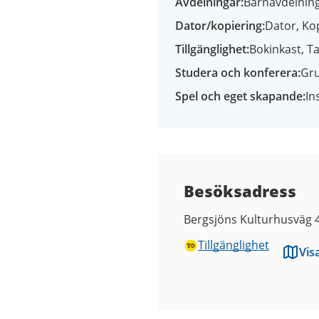
Avdelningar
Barnavdelning
Dator/kopiering
Dator
Ko
Tillgänglighet
Bokinkast
Ta
Studera och konferera
Gr
Spel och eget skapande
In
Besöksadress
Bergsjöns Kulturhusväg 
Tillgänglighet
Vis