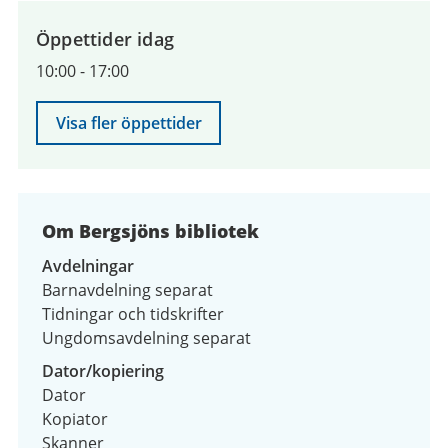
till
9
Öppettider idag
augusti
10:00
-
17:00
2026
Visa fler öppettider
Om Bergsjöns bibliotek
Avdelningar
Barnavdelning separat
Tidningar och tidskrifter
Ungdomsavdelning separat
Dator/kopiering
Dator
Kopiator
Skanner