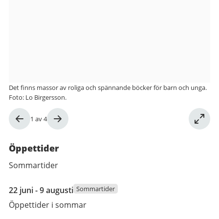
Bergsjöns
bibliotek
Det finns massor av roliga och spännande böcker för barn och unga.
Foto: Lo Birgersson.
Bild
1
av
4
1
av
Öppettider
4
Sommartider
22
Sommartider
22 juni - 9 augusti
juni
Öppettider i sommar
2026