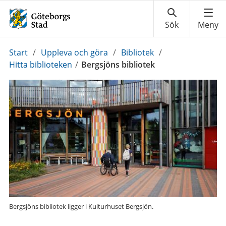
Du
Start
/
Uppleva och göra
/
Bibliotek
/
är
Hitta biblioteken
/
Bergsjöns bibliotek
här:
Bergsjöns bibliotek ligger i Kulturhuset Bergsjön.