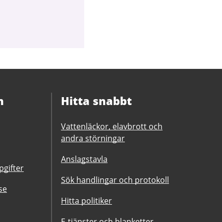
n
Hitta snabbt
Vattenläckor, elavbrott och
andra störningar
Anslagstavla
gifter
Sök handlingar och protokoll
se
Hitta politiker
E-tjänster och blanketter