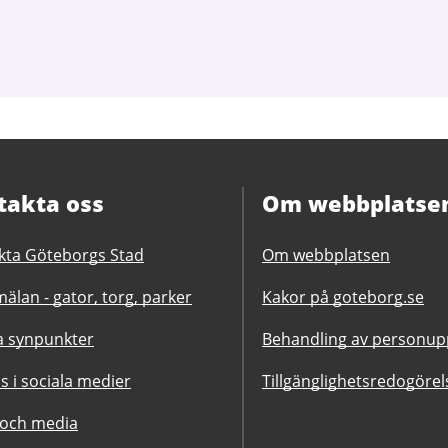
takta oss
Om webbplatse
kta Göteborgs Stad
Om webbplatsen
älan - gator, torg, parker
Kakor på goteborg.se
 synpunkter
Behandling av personupp
ss i sociala medier
Tillgänglighetsredogörel
 och media