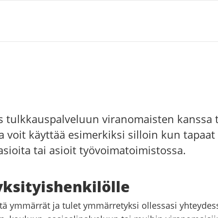
us tulkkauspalveluun viranomaisten kanssa t
 voit käyttää esimerkiksi silloin kun tapaat 
asioita tai asioit työvoimatoimistossa.
yksityishenkilölle
ttä ymmärrät ja tulet ymmärretyksi ollessasi yhteydes