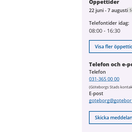
Öppettider
22
22 juni - 7 augusti
S
juni
Telefontider idag
2026
08:00
-
16:30
till
7
augusti
Visa fler öppetti
2026
Telefon och e-p
Telefon
031-365 00 00
(Göteborgs Stads kontak
E-post
goteborg@gotebor
Skicka meddela