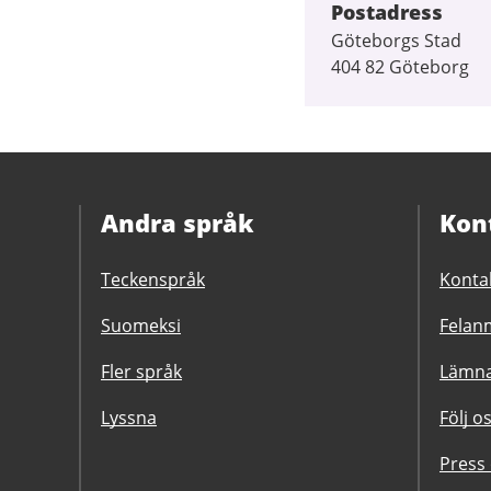
Postadress
Göteborgs Stad
404 82 Göteborg
Andra språk
Kon
Teckenspråk
Konta
Suomeksi
Felanm
Fler språk
Lämna
Lyssna
Följ o
Press