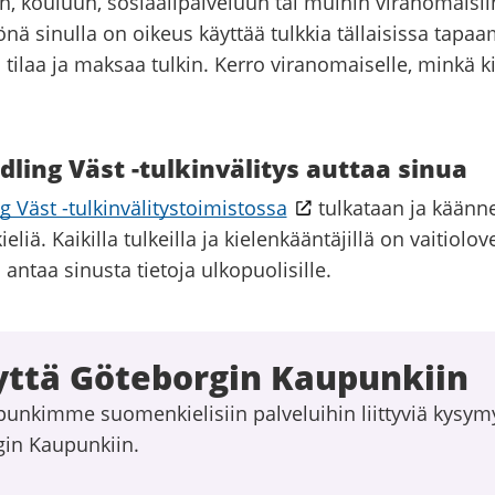
n, kouluun, sosiaalipalveluun tai muihin viranomaisii
önä sinulla on oikeus käyttää tulkkia tällaisissa tapaa
ilaa ja maksaa tulkin. Kerro viranomaiselle, minkä ki
ling Väst -tulkinvälitys auttaa sinua
 Väst -tulkinvälitystoimistossa
tulkataan ja käänn
kieliä. Kaikilla tulkeilla ja kielenkääntäjillä on vaitiolov
 antaa sinusta tietoja ulkopuolisille.
yttä Göteborgin Kaupunkiin
punkimme suomenkielisiin palveluihin liittyviä kysym
gin Kaupunkiin.