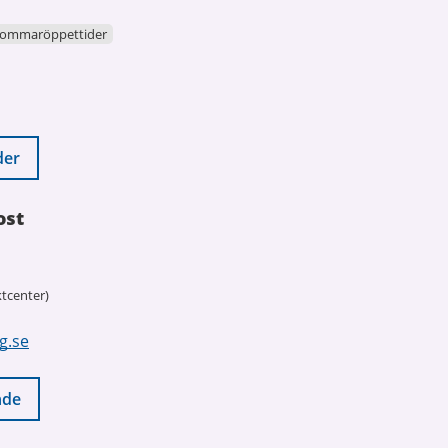
ommaröppettider
der
ost
tcenter)
g.se
nde