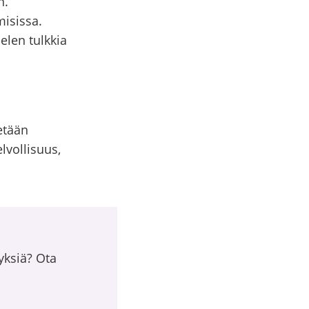
n.
misissa.
elen tulkkia
etään
elvollisuus,
yksiä? Ota