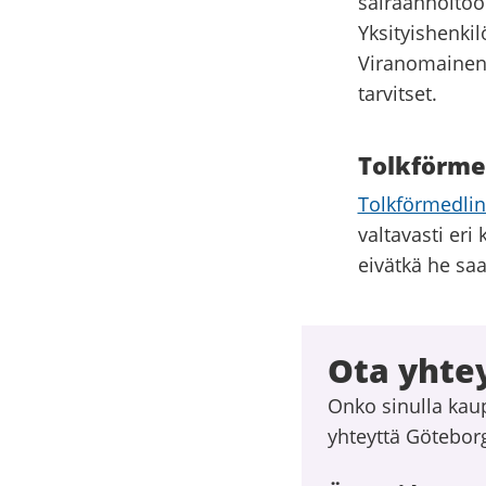
sairaanhoitoo
Yksityishenkil
Viranomainen t
tarvitset.
Tolkförmed
Tolkförmedling
valtavasti eri 
eivätkä he saa
Ota yhte
Onko sinulla kau
yhteyttä Götebor