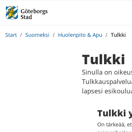
Du
Start
/
Suomeksi
/
Huolenpito & Apu
/
Tulkki
är
här:
Tulkki
Sinulla on oike
Tulkkauspalvelua
lapsesi esikoulu
Tulkki 
On tärkeää, e