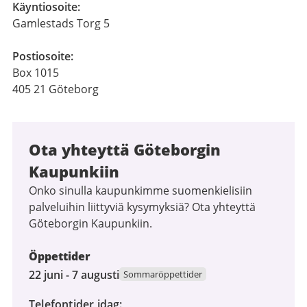
Käyntiosoite:
Gamlestads Torg 5
Postiosoite:
Box 1015
405 21 Göteborg
Ota yhteyttä Göteborgin
Kaupunkiin
Onko sinulla kaupunkimme suomenkielisiin
palveluihin liittyviä kysymyksiä? Ota yhteyttä
Göteborgin Kaupunkiin.
Öppettider
22
22 juni - 7 augusti
Sommaröppettider
juni
Telefontider idag
2026