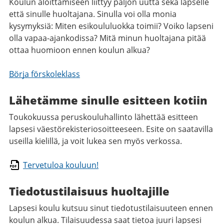
Koulun aloittamiseen liittyy paljon uutta sekä lapselle
että sinulle huoltajana. Sinulla voi olla monia
kysymyksiä: Miten esikoululuokka toimii? Voiko lapseni
olla vapaa-ajankodissa? Mitä minun huoltajana pitää
ottaa huomioon ennen koulun alkua?
Börja förskoleklass
Lähetämme sinulle esitteen kotiin
Toukokuussa peruskouluhallinto lähettää esitteen
lapsesi väestörekisteriosoitteeseen. Esite on saatavilla
useilla kielillä, ja voit lukea sen myös verkossa.
Tervetuloa kouluun!
Tiedotustilaisuus huoltajille
Lapsesi koulu kutsuu sinut tiedotustilaisuuteen ennen
koulun alkua. Tilaisuudessa saat tietoa juuri lapsesi