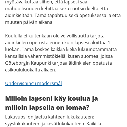
myötävaikuttaa siihen, että lapsesi saa
mahdollisuuden kehittää sekä ruotsin kieltä että
äidinkieltään. Tämä tapahtuu sekä opetuksessa ja että
muuten päivän aikana.
Koululla ei kuitenkaan ole velvollisuutta tarjota
äidinkielen opetusta ennen kuin lapsesi aloittaa 1.
luokan. Tämä koskee kaikkia kieliä lukuunotammatta
kansallisia vähemmistökieliä, kuten suomea, joissa
Göteborgin Kaupunki tarjoaa äidinkielen opetusta
esikoululuokalta alkaen.
Undervisning i modersmål
Milloin lapseni käy koulua ja
milloin lapsella on lomaa?
Lukuvuosi on jaettu kahteen lukukauteen:
syyslukukauteen ja kevätlukukauteen. Kaikilla