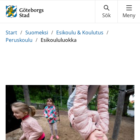
Du
Start
/
Suomeksi
/
Esikoulu & Koulutus
/
är
Peruskoulu
/
Esikoululuokka
här: