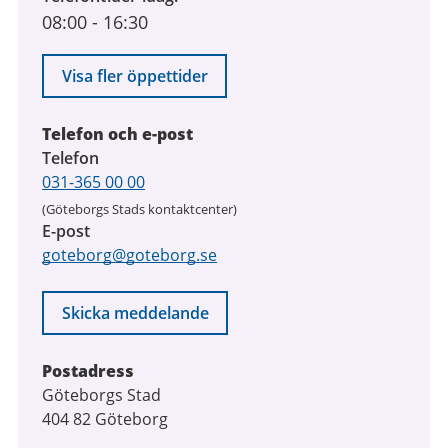
08:00
-
16:30
till
7
augusti
Visa fler öppettider
2026
Telefon och e-post
Telefon
031-365 00 00
(Göteborgs Stads kontaktcenter)
E-post
goteborg@goteborg.se
Skicka meddelande
Postadress
Göteborgs Stad
404 82 Göteborg