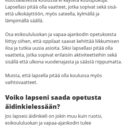
Ruotsalaisessa koulussa ei käytetä koulupukuja.
Lapsellasi pitää olla vaatteet, jotka sopivat sekä sisä-
että ulkokäyttöön, myös sateella, kylmällä ja
lämpimällä säällä.
Osa esikoululuokan ja vapaa-ajankodin opetuksesta
liittyy siihen, että oppilaat saavat kehittää liikkumisen
iloa ja tutkia uusia asioita. Siksi lapsellasi pitää olla
vaatteita, jotka sopivat erilaisiin aktiviteetteihin sekä
sisällä että ulkona vuodenajasta ja säästä riippumatta.
Muista, että lapsella pitää olla koulussa myös
vaihtovaatteet.
Voiko lapseni saada opetusta
äidinkielessään?
Jos lapsesi äidinkieli on jokin muu kuin ruotsi,
esikoululuokan ja vapaa-ajankodin tulee