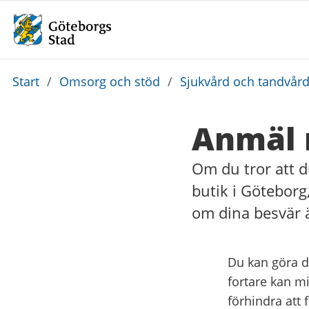
Du
Start
/
Omsorg och stöd
/
Sjukvård och tandvår
är
här:
Anmäl 
Om du tror att d
butik i Göteborg
om dina besvär är
Du kan göra d
fortare kan m
förhindra att f