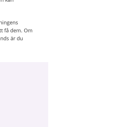
tningens
att få dem. Om
änds är du