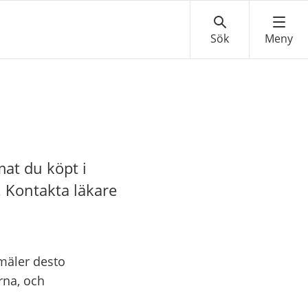
mat du köpt i
. Kontakta läkare
mäler desto
rna, och