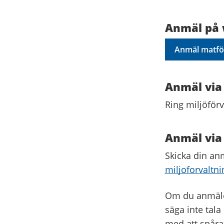
Anmäl på
Anmäl matför
Anmäl via
Ring miljöför
Anmäl via
Skicka din anm
miljoforvaltn
Om du anmäler
säga inte tal
med att spåra