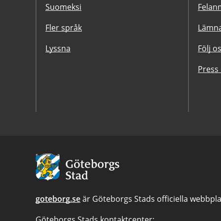
Suomeksi
Felanm
Fler språk
Lämna
Lyssna
Följ o
Press
Avsändare:
Göteborgs
Stad
goteborg.se
är Göteborgs Stads officiella webbpla
Göteborgs Stads kontaktcenter: