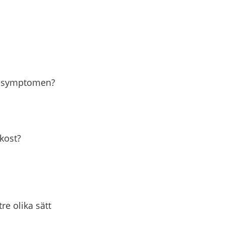
de symptomen?
nkost?
re olika sätt