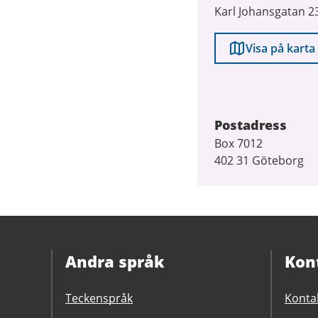
Karl Johansgatan 2
Visa på karta
Postadress
Box 7012
402 31 Göteborg
Andra språk
Kon
Teckenspråk
Konta