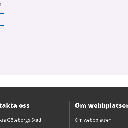
3
takta oss
Om webbplatse
kta Göteborgs Stad
Om webbplatsen