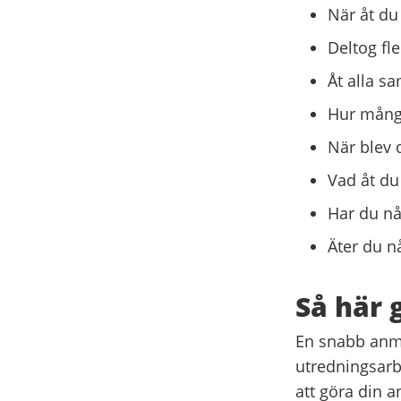
När åt du
Deltog fl
Åt alla 
Hur många
När blev 
Vad åt du
Har du nå
Äter du nå
Så här 
En snabb anmäl
utredningsarbe
att göra din 