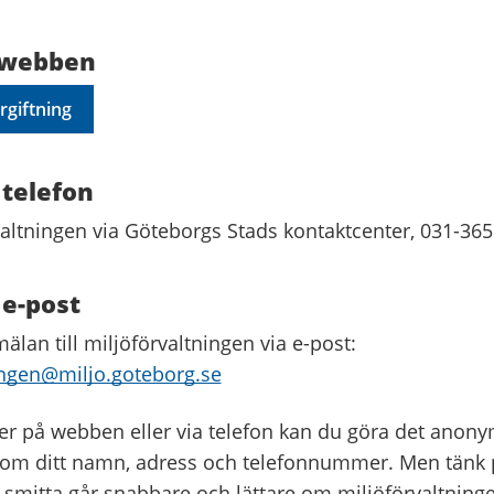
 webben
giftning
 telefon
valtningen via Göteborgs Stads kontaktcenter, 031-365
 e-post
älan till miljöförvaltningen via e-post:
ingen@miljo.goteborg.se
 på webben eller via telefon kan du göra det anonymt
a om ditt namn, adress och telefonnummer. Men tänk p
 smitta går snabbare och lättare om miljöförvaltning