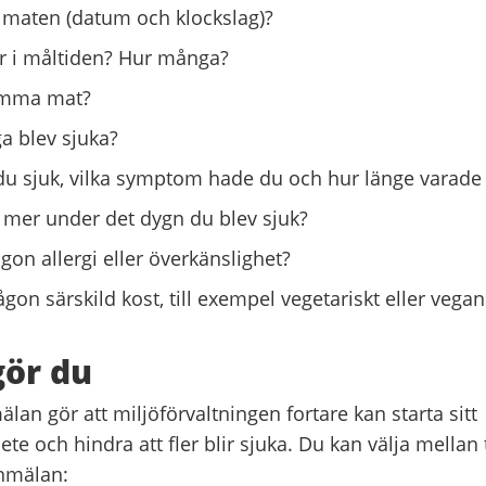
 maten (datum och klockslag)?
er i måltiden? Hur många?
samma mat?
 blev sjuka?
du sjuk, vilka symptom hade du och hur länge vara
 mer under det dygn du blev sjuk?
gon allergi eller överkänslighet?
gon särskild kost, till exempel vegetariskt eller vega
gör du
an gör att miljöförvaltningen fortare kan starta sitt
te och hindra att fler blir sjuka. Du kan välja mellan t
anmälan: