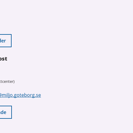
der
ost
tcenter)
@miljo.goteborg.se
nde