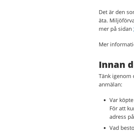
Det är den so
äta. Miljöförv
mer på sidan
Mer informati
Innan 
Tänk igenom oc
anmälan:
Var köpte
För att k
adress på
Vad besto