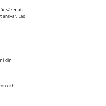
är säker att
tt ansvar. Läs
 i din
amn och