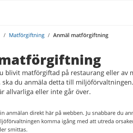
d
/
Matförgiftning
/
Anmäl matförgiftning
matförgiftning
u blivit matförgiftad på restaurang eller av 
, ska du anmäla detta till miljöförvaltningen
 allvarliga eller inte går över.
in anmälan direkt här på webben. Ju snabbare du an
iljöförvaltningen komma igång med att utreda orsake
ler smittas.