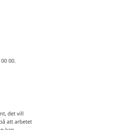
 00 00.
, det vill
å att arbetet
en kan