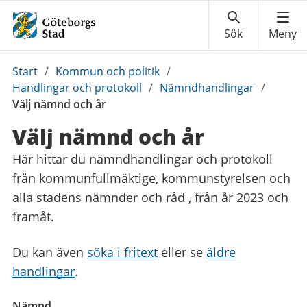
Du
Start
/
Kommun och politik
/
är
Handlingar och protokoll
/
Nämndhandlingar
/
här:
Välj nämnd och år
Välj nämnd och år
Här hittar du nämndhandlingar
och protokoll
från kommunfullmäktige, kommunstyrelsen och
alla stadens nämnder och råd , från
år 2023 och
framåt.
Du kan även
söka i fritext
eller se
äldre
handlingar
.
Nämnd