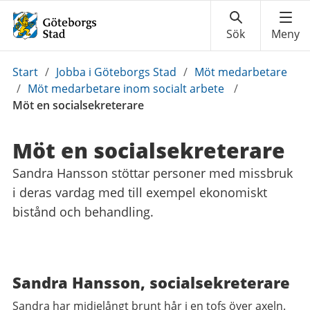
Du
Start
/
Jobba i Göteborgs Stad
/
Möt medarbetare
är
/
Möt medarbetare inom socialt arbete
/
här:
Möt en socialsekreterare
Möt en socialsekreterare
Sandra Hansson stöttar personer med missbruk
i deras vardag med till exempel ekonomiskt
bistånd och behandling.
Sandra Hansson, socialsekreterare
Sandra har midjelångt brunt hår i en tofs över axeln.