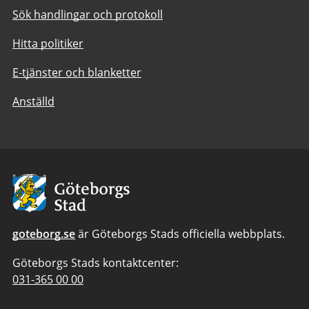
Sök handlingar och protokoll
Hitta politiker
E-tjänster och blanketter
Anställd
Avsändare:
Göteborgs
Stad
goteborg.se
är Göteborgs Stads officiella webbplats.
Göteborgs Stads kontaktcenter:
Telefonnummer
031-365 00 00
till