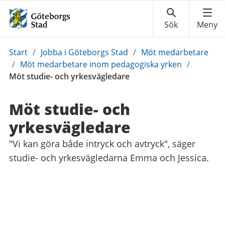
Du
Start
/
Jobba i Göteborgs Stad
/
Möt medarbetare
är
/
Möt medarbetare inom pedagogiska yrken
/
här:
Möt studie- och yrkesvägledare
Möt studie- och
yrkesvägledare
"Vi kan göra både intryck och avtryck", säger
studie- och yrkesvägledarna Emma och Jessica.