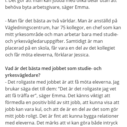
i. Det gör att man kan jobba med olika delar utan att
behöva byta arbetsgivare, säger Emma.
- Man får det bästa av två världar. Man är anställd på
Vägledningscentrum, har 75 kollegor, en chef som kan
mitt yrkesområde och man arbetar bara med studie-
och yrkesvägledaruppgifter. Samtidigt är man
placerad på en skola, får vara en del av det kollegiet
och får möta eleverna, förklarar Jessica.
Vad är det bästa med jobbet som studie- och
yrkesvägledare?
- Det roligaste med jobbet är att få möta eleverna. Jag
brukar säga det till dem: ”Det är det roligaste jag vet
att få träffa er”, säger Emma. Det känns viktigt att
förmedla en positiv bild av sitt jobb, att kunna visa att
jobb kan vara kul, och att de är en del av det som gör
mitt jobb roligt. Det är fint att kunna bygga relationer
med eleverna. Det märks att vi kan göra både intryck