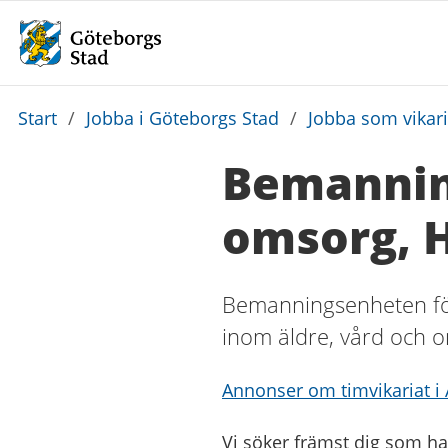
Du
Start
/
Jobba i Göteborgs Stad
/
Jobba som vikar
är
Bemannin
här:
omsorg, 
Bemanningsenheten för
inom äldre, vård och 
Annonser om timvikariat i
Vi söker främst dig som ha