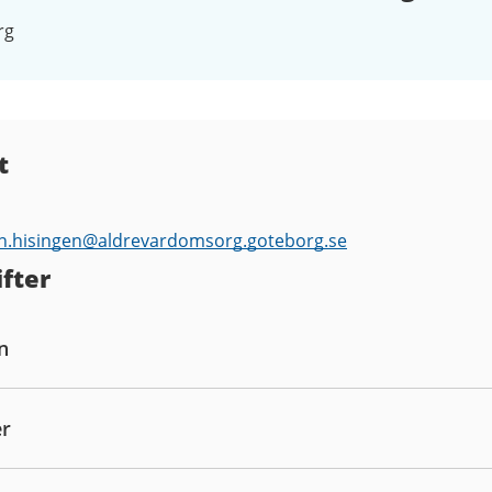
rg
t
n.hisingen@
aldrevardomsorg.goteborg.se
fter
n
er