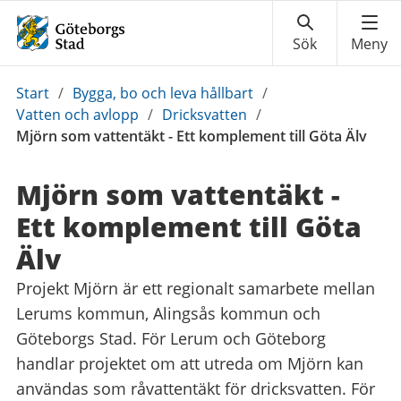
Du
Start
/
Bygga, bo och leva hållbart
/
är
Vatten och avlopp
/
Dricksvatten
/
här:
Mjörn som vattentäkt - Ett komplement till Göta Älv
Mjörn som vattentäkt -
Ett komplement till Göta
Älv
Projekt Mjörn är ett regionalt samarbete mellan
Lerums kommun, Alingsås kommun och
Göteborgs Stad. För Lerum och Göteborg
handlar projektet om att utreda om Mjörn kan
användas som råvattentäkt för dricksvatten. För