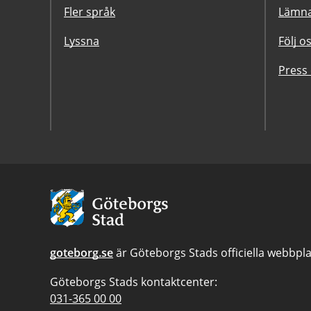
Fler språk
Lämna
Lyssna
Följ o
Press
Avsändare:
Göteborgs
Stad
goteborg.se
är Göteborgs Stads officiella webbpla
Göteborgs Stads kontaktcenter:
Telefonnummer
031-365 00 00