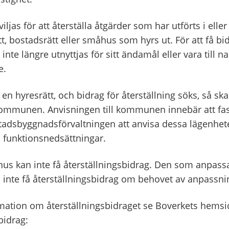
iljas för att återställa åtgärder som har utförts i eller
ätt, bostadsrätt eller småhus som hyrs ut. För att få bi
nte längre utnyttjas för sitt ändamål eller vara till na
e.
en hyresrätt, och bidrag för återställning söks, så sk
 kommunen. Anvisningen till kommunen innebär att fa
 stadsbyggnadsförvaltningen att anvisa dessa lägenheter
funktionsnedsättningar.
us kan inte få återställningsbidrag. Den som anpassa
så inte få återställningsbidrag om behovet av anpassn
mation om återställningsbidraget se Boverkets hemsi
bidrag: