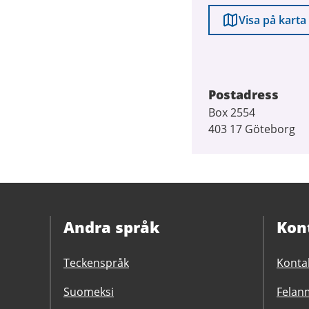
Visa på karta
Postadress
Box 2554
403 17 Göteborg
Andra språk
Kon
Teckenspråk
Konta
Suomeksi
Felanm