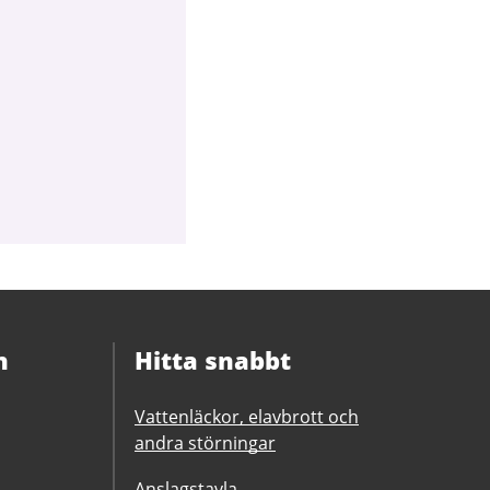
n
Hitta snabbt
Vattenläckor, elavbrott och
andra störningar
Anslagstavla