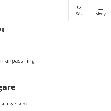
ag
 en anpassning
ägare
assningar som