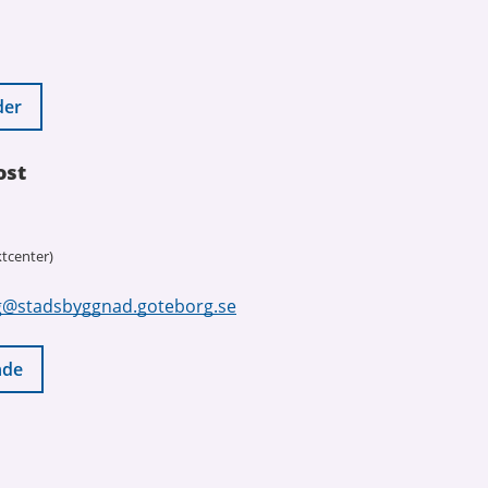
der
ost
tcenter)
g@stadsbyggnad.goteborg.se
nde