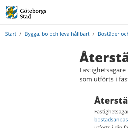
Du
Start
/
Bygga, bo och leva hållbart
/
Bostäder och
är
här:
Återstä
Fastighetsägare 
som utförts i f
Återstä
Fastighetsäga
bostadsanpass
utförts i din f