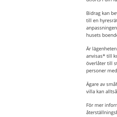
Bidrag kan bev
till en hyresr
anpassningen i
husets boend
Är lägenheten 
anvisas* till
överlåter till
personer med 
Ägare av småh
villa kan allt
För mer infor
återställnings