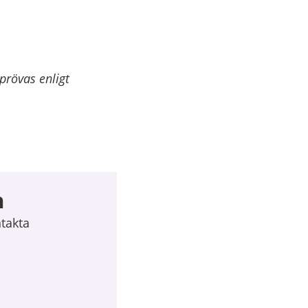
rövas enligt
n
ntakta