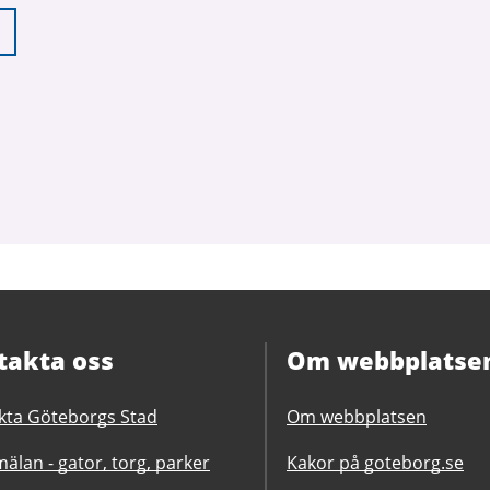
takta oss
Om webbplatse
kta Göteborgs Stad
Om webbplatsen
älan - gator, torg, parker
Kakor på goteborg.se