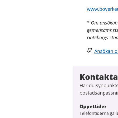
www.boverket
* Om ansökan o
gemensamhetsut
Göteborgs stads
Ansökan om
Kontakta
Har du synpunkter
bostadsanpassni
Öppettider
Telefontiderna gäll