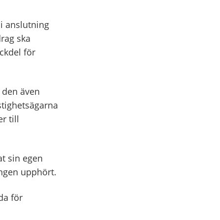
 i anslutning
drag ska
ckdel för
a den även
stighetsägarna
 till
t sin egen
ingen upphört.
da för