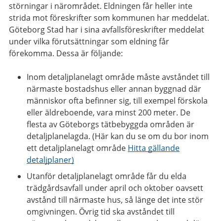
störningar i närområdet. Eldningen får heller inte
strida mot föreskrifter som kommunen har meddelat.
Göteborg Stad har i sina avfallsföreskrifter meddelat
under vilka förutsättningar som eldning får
förekomma. Dessa är följande:
Inom detaljplanelagt område måste avståndet till
närmaste bostadshus eller annan byggnad där
människor ofta befinner sig, till exempel förskola
eller äldreboende, vara minst 200 meter. De
flesta av Göteborgs tätbebyggda områden är
detaljplanelagda. (Här kan du se om du bor inom
ett detaljplanelagt område
Hitta gällande
detaljplaner)
Utanför detaljplanelagt område får du elda
trädgårdsavfall under april och oktober oavsett
avstånd till närmaste hus, så länge det inte stör
omgivningen. Övrig tid ska avståndet till