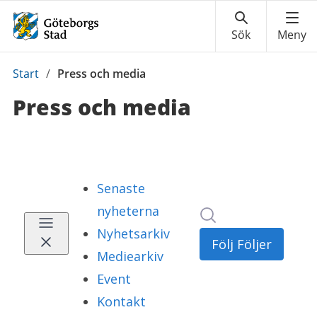
Du
Start
/
Press och media
är
Press och media
här: