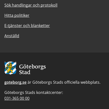
Sök handlingar och protokoll
Hitta politiker
E-tjänster och blanketter
Anställd
Avsändare:
Göteborgs
Stad
goteborg.se
är Göteborgs Stads officiella webbplats.
Göteborgs Stads kontaktcenter:
Telefonnummer
031-365 00 00
till