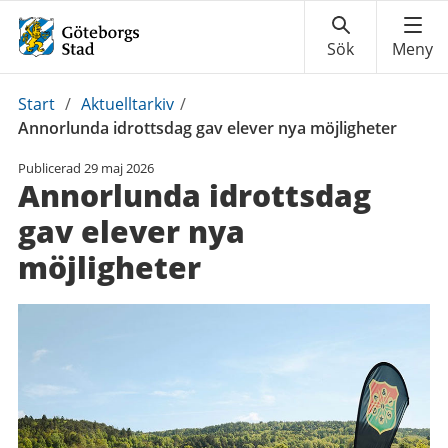
Du
Start
/
Aktuelltarkiv
/
är
Annorlunda idrottsdag gav elever nya möjligheter
här:
Publicerad
29 maj 2026
Annorlunda idrottsdag
gav elever nya
möjligheter