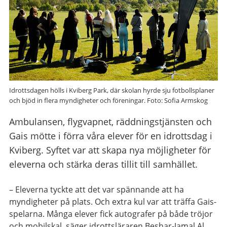
Idrottsdagen hölls i Kviberg Park, där skolan hyrde sju fotbollsplaner
och bjöd in flera myndigheter och föreningar. Foto: Sofia Armskog
Ambulansen, flygvapnet, räddningstjänsten och
Gais mötte i förra våra elever för en idrottsdag i
Kviberg. Syftet var att skapa nya möjligheter för
eleverna och stärka deras tillit till samhället.
– Eleverna tyckte att det var spännande att ha
myndigheter på plats. Och extra kul var att träffa Gais-
spelarna. Många elever fick autografer på både tröjor
och mobilskal, säger idrottsläraren Beshar‑Jamal Al