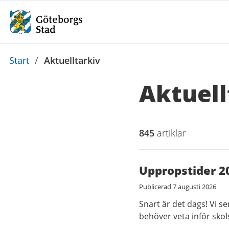
Du
Start
/
Aktuelltarkiv
är
Aktuell
här:
845
artiklar
Uppropstider 2
Publicerad
7 augusti 2026
Snart är det dags! Vi s
behöver veta inför sko