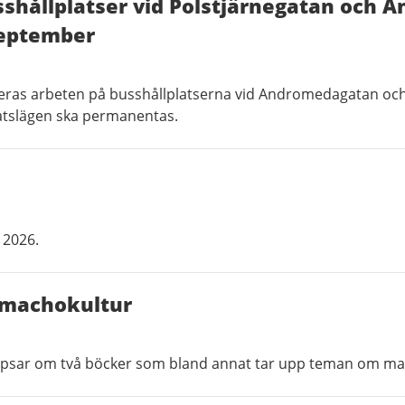
shållplatser vid Polstjärnegatan och
september
neras arbeten på busshållplatserna vid Andromedagatan och
latslägen ska permanentas.
 2026.
 machokultur
tipsar om två böcker som bland annat tar upp teman om ma