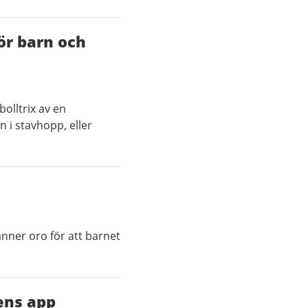
ör barn och
bolltrix av en
 i stavhopp, eller
änner oro för att barnet
kens app