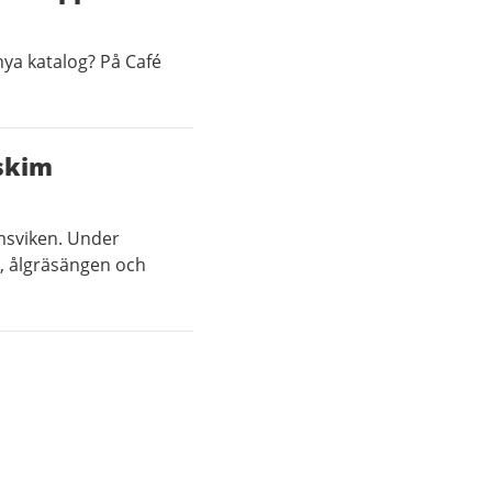
nya katalog? På Café
skim
msviken. Under
t, ålgräsängen och