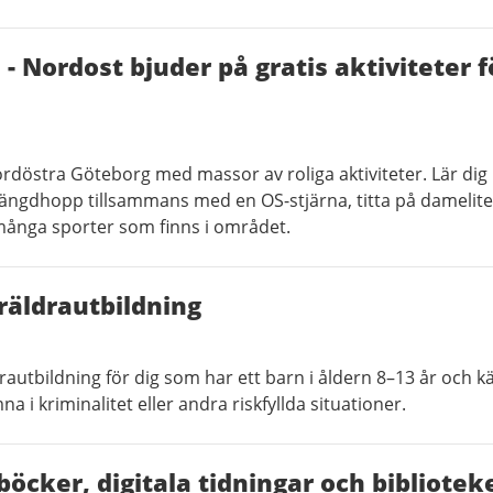
Nordost bjuder på gratis aktiviteter f
 nordöstra Göteborg med massor av roliga aktiviteter. Lär dig 
ängdhopp tillsammans med en OS-stjärna, titta på dameliten
ånga sporter som finns i området.
öräldrautbildning
drautbildning för dig som har ett barn i åldern 8–13 år och k
a i kriminalitet eller andra riskfyllda situationer.
böcker, digitala tidningar och bibliote