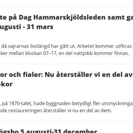
te på Dag Hammarskjöldsleden samt ga
ugusti - 31 mars
å vajrarnas livslängd har gått ut. Arbetet kommer utföras f
sker mellan klockan 07–17, en del nattjobb kommer finnas.
or och fialer: Nu återställer vi en del 
ekor
, på 1870-talet, hade byggnaden betydligt fler utsmyckninga
de restaureringen återställer vi nu en del av dem.
ögsbo 5 augusti-31 december