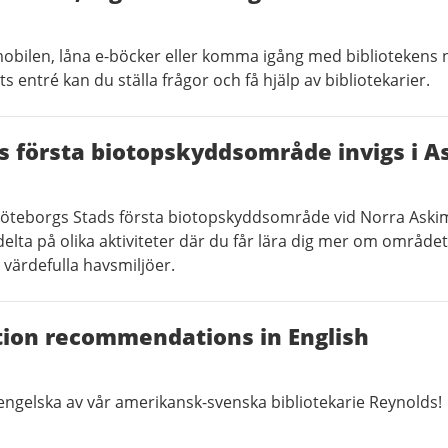
i mobilen, låna e-böcker eller komma igång med bibliotekens 
ets entré kan du ställa frågor och få hjälp av bibliotekarier.
s första biotopskyddsområde invigs i A
Göteborgs Stads första biotopskyddsområde vid Norra Aski
lta på olika aktiviteter där du får lära dig mer om område
värdefulla havsmiljöer.
ction recommendations in English
engelska av vår amerikansk-svenska bibliotekarie Reynolds!